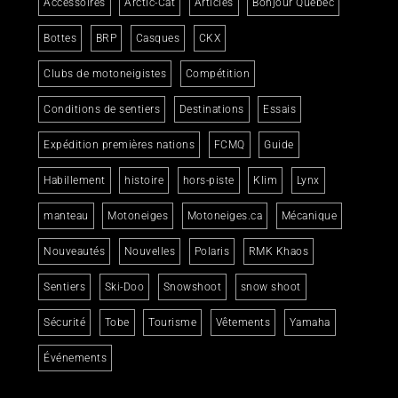
Accessoires
Arctic-Cat
Articles
Bonjour Québec
Bottes
BRP
Casques
CKX
Clubs de motoneigistes
Compétition
Conditions de sentiers
Destinations
Essais
Expédition premières nations
FCMQ
Guide
Habillement
histoire
hors-piste
Klim
Lynx
manteau
Motoneiges
Motoneiges.ca
Mécanique
Nouveautés
Nouvelles
Polaris
RMK Khaos
Sentiers
Ski-Doo
Snowshoot
snow shoot
Sécurité
Tobe
Tourisme
Vêtements
Yamaha
Événements