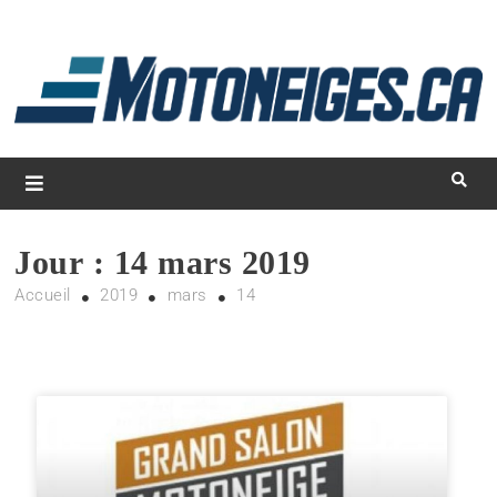
L
d
m
Magazine Motoneiges.ca
Jour :
14 mars 2019
Accueil
2019
mars
14