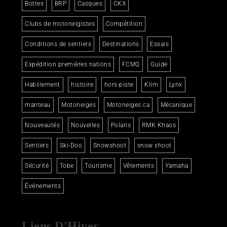
Bottes
BRP
Casques
CKX
Clubs de motoneigistes
Compétition
Conditions de sentiers
Destinations
Essais
Expédition premières nations
FCMQ
Guide
Habillement
histoire
hors-piste
Klim
Lynx
manteau
Motoneiges
Motoneiges.ca
Mécanique
Nouveautés
Nouvelles
Polaris
RMK Khaos
Sentiers
Ski-Doo
Snowshoot
snow shoot
Sécurité
Tobe
Tourisme
Vêtements
Yamaha
Événements
Liens D'Hiver