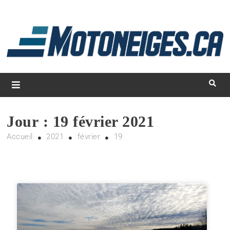
L
d
m
Magazine Motoneiges.ca
Jour :
19 février 2021
Accueil
2021
février
19