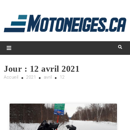
L
d
m
Magazine Motoneiges.ca
Jour :
12 avril 2021
Accueil
2021
avril
12