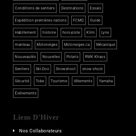
Conditions de sentiers
Destinations
Essais
Expédition premières nations
FCMQ
Guide
Habillement
histoire
hors-piste
Klim
Lynx
manteau
Motoneiges
Motoneiges.ca
Mécanique
Nouveautés
Nouvelles
Polaris
RMK Khaos
Sentiers
Ski-Doo
Snowshoot
snow shoot
Sécurité
Tobe
Tourisme
Vêtements
Yamaha
Événements
Liens D'Hiver
Nos Collaborateurs