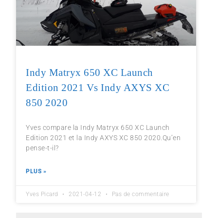
Indy Matryx 650 XC Launch
Edition 2021 Vs Indy AXYS XC
850 2020
Yves compare la Indy Matryx 650 XC Launch
Edition 2021 et la Indy AXYS XC 850 2020.Qu’en
pense-t-il?
PLUS »
Yves Picard
2021-04-12
Pas de commentaire