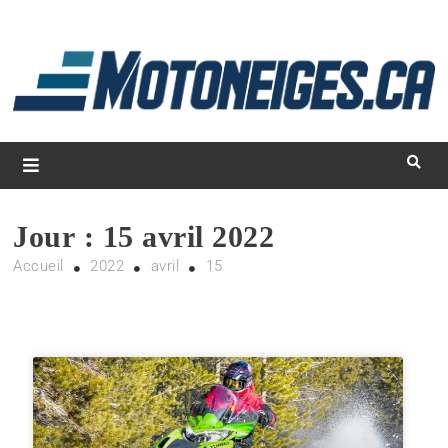
L
d
m
Magazine Motoneiges.ca
Jour :
15 avril 2022
Accueil
2022
avril
15