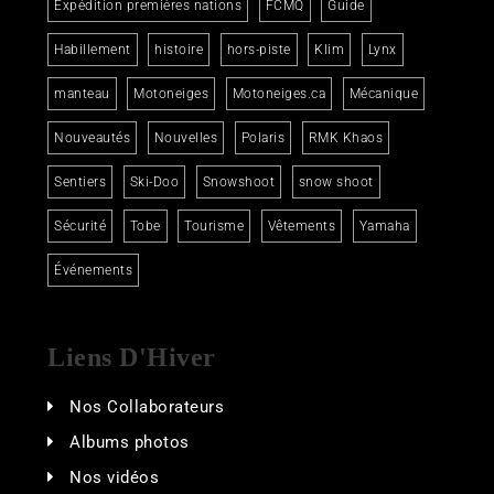
Expédition premières nations
FCMQ
Guide
Habillement
histoire
hors-piste
Klim
Lynx
manteau
Motoneiges
Motoneiges.ca
Mécanique
Nouveautés
Nouvelles
Polaris
RMK Khaos
Sentiers
Ski-Doo
Snowshoot
snow shoot
Sécurité
Tobe
Tourisme
Vêtements
Yamaha
Événements
Liens D'Hiver
Nos Collaborateurs
Albums photos
Nos vidéos