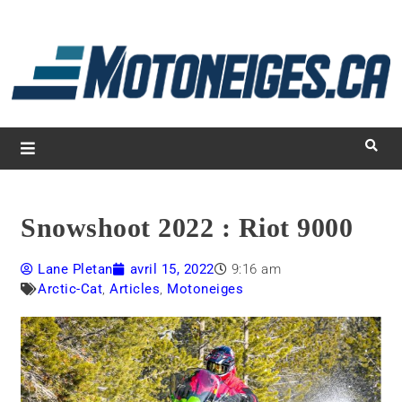
L
d
m
Magazine Motoneiges.ca
Snowshoot 2022 : Riot 9000
Lane Pletan
avril 15, 2022
9:16 am
Arctic-Cat
,
Articles
,
Motoneiges