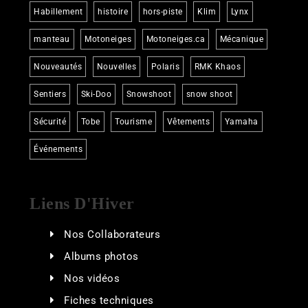
Habillement
histoire
hors-piste
Klim
Lynx
manteau
Motoneiges
Motoneiges.ca
Mécanique
Nouveautés
Nouvelles
Polaris
RMK Khaos
Sentiers
Ski-Doo
Snowshoot
snow shoot
Sécurité
Tobe
Tourisme
Vêtements
Yamaha
Événements
Liens D'Hiver
Nos Collaborateurs
Albums photos
Nos vidéos
Fiches techniques