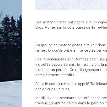
Des motoneigistes ont appris à leurs dépe
Gros Morne, sur la côte ouest de Terre-Neuv
Un groupe de motoneigistes circulait dans
janvier, lorsqu'ils ont été interceptés par 
Les motoneigistes sont tombés des nues par
inquiétés depuis 30 ans. En fait, ils ont la
d'obtenir un permis. Ce qu'ils ignoraient, 
complètement interdits.
C'est le cas d'un secteur appelé Tableland
géologiques uniques.
Mardi, six contrevenants ont été condamné
travaux communautaires dans le parc pour