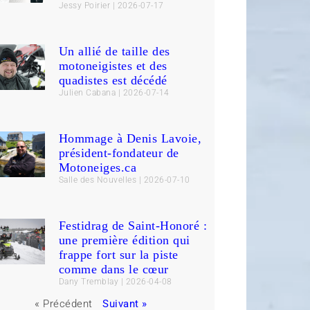
Jessy Poirier
2026-07-17
Un allié de taille des
motoneigistes et des
quadistes est décédé
Julien Cabana
2026-07-14
Hommage à Denis Lavoie,
président-fondateur de
Motoneiges.ca
Salle des Nouvelles
2026-07-10
Festidrag de Saint-Honoré :
une première édition qui
frappe fort sur la piste
comme dans le cœur
Dany Tremblay
2026-04-08
« Précédent
Suivant »