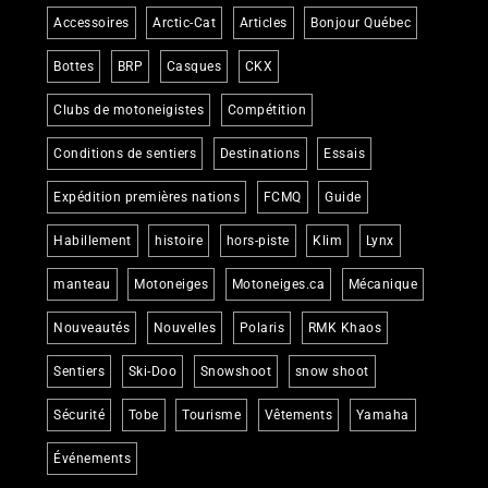
Accessoires
Arctic-Cat
Articles
Bonjour Québec
Bottes
BRP
Casques
CKX
Clubs de motoneigistes
Compétition
Conditions de sentiers
Destinations
Essais
Expédition premières nations
FCMQ
Guide
Habillement
histoire
hors-piste
Klim
Lynx
manteau
Motoneiges
Motoneiges.ca
Mécanique
Nouveautés
Nouvelles
Polaris
RMK Khaos
Sentiers
Ski-Doo
Snowshoot
snow shoot
Sécurité
Tobe
Tourisme
Vêtements
Yamaha
Événements