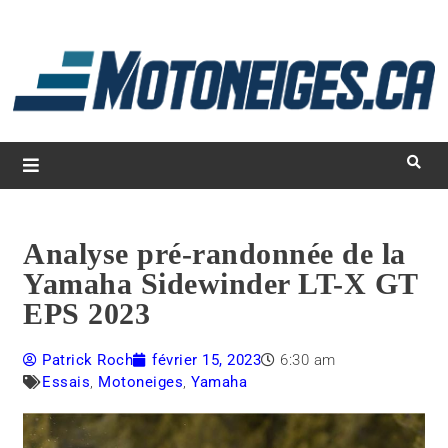
L
d
m
Magazine Motoneiges.ca
Analyse pré-randonnée de la
Yamaha Sidewinder LT-X GT
EPS 2023
Patrick Roch
février 15, 2023
6:30 am
Essais
,
Motoneiges
,
Yamaha