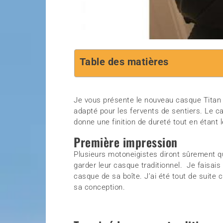
Table des matières
Je vous présente le nouveau casque Titan q
adapté pour les fervents de sentiers. Le ca
donne une finition de dureté tout en étant l
Première impression
Plusieurs motoneigistes diront sûrement 
garder leur casque traditionnel. Je faisais
casque de sa boîte. J’ai été tout de suite 
sa conception.