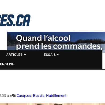
La référence des motoneigistes
s.ca
ARTICLES
ESSAIS
ENGLISH
2:00 am
Casques
,
Essais
,
Habillement