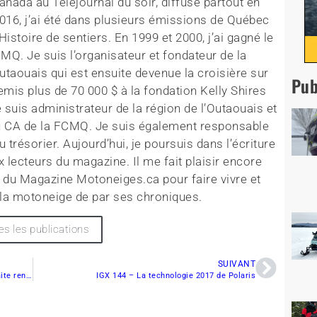
nada au Téléjournal du soir, diffusé partout en
016, j’ai été dans plusieurs émissions de Québec
stoire de sentiers. En 1999 et 2000, j’ai gagné le
FCMQ. Je suis l’organisateur et fondateur de la
utaouais qui est ensuite devenue la croisière sur
Pub
mis plus de 70 000 $ à la fondation Kelly Shires
e suis administrateur de la région de l’Outaouais et
du CA de la FCMQ. Je suis également responsable
 trésorier. Aujourd’hui, je poursuis dans l’écriture
 lecteurs du magazine. Il me fait plaisir encore
e du Magazine Motoneiges.ca pour faire vivre et
la motoneige de par ses chroniques.
es les publications
SUIVANT
Motoneige et quad: La MRC des Etchemins souhaite rencontrer le ministère
IGX 144 – La technologie 2017 de Polaris