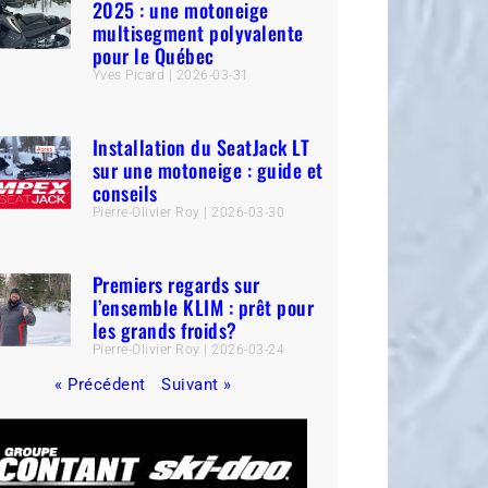
2025 : une motoneige
multisegment polyvalente
pour le Québec
Yves Picard
2026-03-31
Installation du SeatJack LT
sur une motoneige : guide et
conseils
Pierre-Olivier Roy
2026-03-30
Premiers regards sur
l’ensemble KLIM : prêt pour
les grands froids?
Pierre-Olivier Roy
2026-03-24
« Précédent
Suivant »