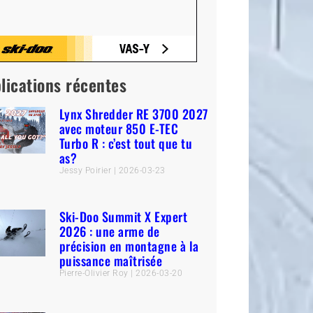
lications récentes
Lynx Shredder RE 3700 2027
avec moteur 850 E-TEC
Turbo R : c’est tout que tu
as?
Jessy Poirier
2026-03-23
Ski-Doo Summit X Expert
2026 : une arme de
précision en montagne à la
puissance maîtrisée
Pierre-Olivier Roy
2026-03-20