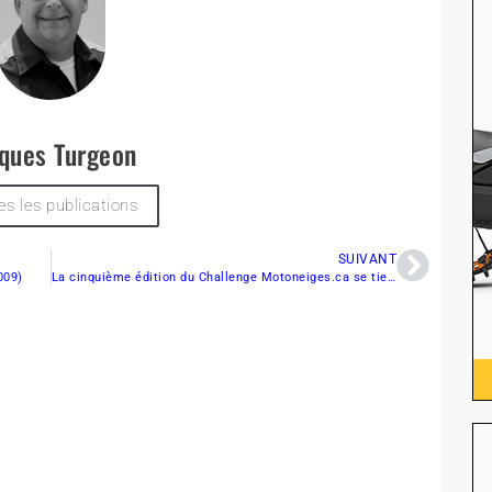
ques Turgeon
es les publications
SUIVANT
009)
La cinquième édition du Challenge Motoneiges.ca se tient ce samedi 28 mars