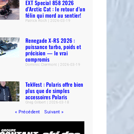
EXT Special 858 2026
d’Arctic Cat : le retour d’un
félin qui mord au sentier!
Patrick Roch
2026-03-19
Renegade X-RS 2026 :
puissance turbo, poids et
précision — le vrai
compromis
Dominic Clermont
2026-03-19
TekVest : Polaris offre bien
plus que de simples
accessoires Polaris
Greg Gilbert
2026-03-18
« Précédent
Suivant »