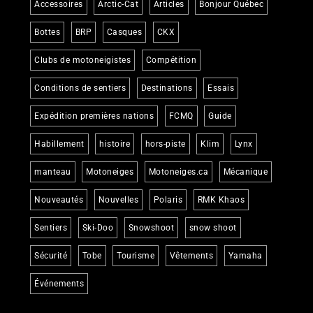
Accessoires
Arctic-Cat
Articles
Bonjour Québec
Bottes
BRP
Casques
CKX
Clubs de motoneigistes
Compétition
Conditions de sentiers
Destinations
Essais
Expédition premières nations
FCMQ
Guide
Habillement
histoire
hors-piste
Klim
Lynx
manteau
Motoneiges
Motoneiges.ca
Mécanique
Nouveautés
Nouvelles
Polaris
RMK Khaos
Sentiers
Ski-Doo
Snowshoot
snow shoot
Sécurité
Tobe
Tourisme
Vêtements
Yamaha
Événements