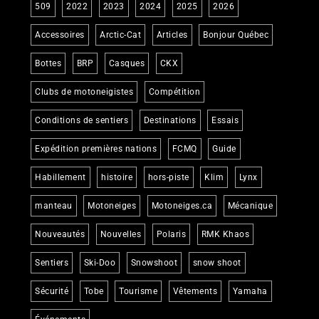
509
2022
2023
2024
2025
2026
Accessoires
Arctic-Cat
Articles
Bonjour Québec
Bottes
BRP
Casques
CKX
Clubs de motoneigistes
Compétition
Conditions de sentiers
Destinations
Essais
Expédition premières nations
FCMQ
Guide
Habillement
histoire
hors-piste
Klim
Lynx
manteau
Motoneiges
Motoneiges.ca
Mécanique
Nouveautés
Nouvelles
Polaris
RMK Khaos
Sentiers
Ski-Doo
Snowshoot
snow shoot
Sécurité
Tobe
Tourisme
Vêtements
Yamaha