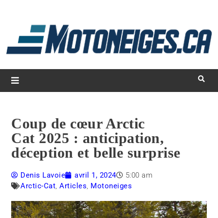
L
d
m
Magazine Motoneiges.ca
Coup de cœur Arctic
Cat 2025 : anticipation,
déception et belle surprise
Denis Lavoie
avril 1, 2024
5:00 am
Arctic-Cat
,
Articles
,
Motoneiges