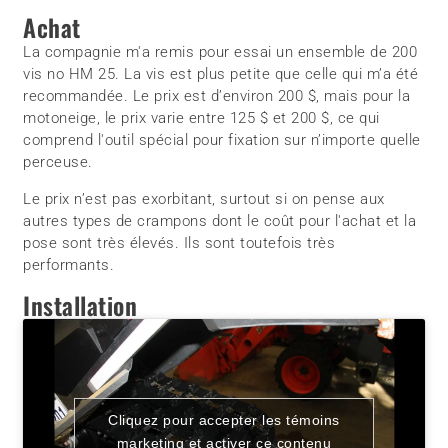
Achat
La compagnie m'a remis pour essai un ensemble de 200
vis no HM 25. La vis est plus petite que celle qui m’a été
recommandée. Le prix est d’environ 200 $, mais pour la
motoneige, le prix varie entre 125 $ et 200 $, ce qui
comprend l'outil spécial pour fixation sur n’importe quelle
perceuse.
Le prix n’est pas exorbitant, surtout si on pense aux
autres types de crampons dont le coût pour l'achat et la
pose sont très élevés. Ils sont toutefois très
performants.
Installation
Cliquez pour accepter les témoins
marketing et activer ce contenu