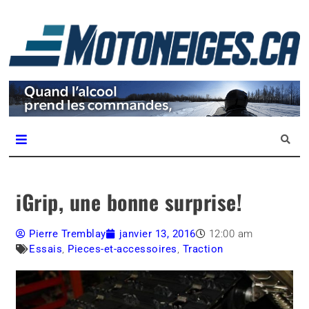
L
m
Magazine Motoneiges.ca
iGrip, une bonne surprise!
Pierre Tremblay
janvier 13, 2016
12:00 am
Essais
,
Pieces-et-accessoires
,
Traction