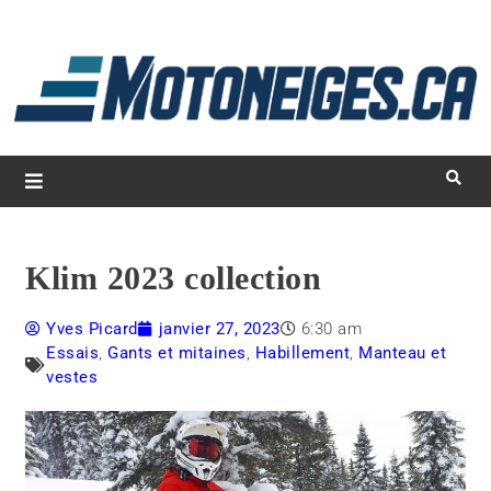
L
d
m
Magazine Motoneiges.ca
Klim 2023 collection
Yves Picard
janvier 27, 2023
6:30 am
Essais
,
Gants et mitaines
,
Habillement
,
Manteau et
vestes