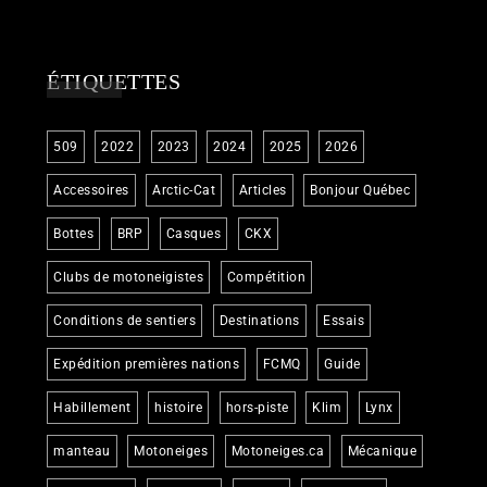
ÉTIQUETTES
509
2022
2023
2024
2025
2026
Accessoires
Arctic-Cat
Articles
Bonjour Québec
Bottes
BRP
Casques
CKX
Clubs de motoneigistes
Compétition
Conditions de sentiers
Destinations
Essais
Expédition premières nations
FCMQ
Guide
Habillement
histoire
hors-piste
Klim
Lynx
manteau
Motoneiges
Motoneiges.ca
Mécanique