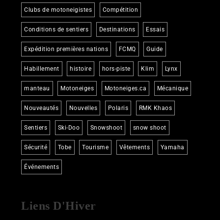
Clubs de motoneigistes
Compétition
Conditions de sentiers
Destinations
Essais
Expédition premières nations
FCMQ
Guide
Habillement
histoire
hors-piste
Klim
Lynx
manteau
Motoneiges
Motoneiges.ca
Mécanique
Nouveautés
Nouvelles
Polaris
RMK Khaos
Sentiers
Ski-Doo
Snowshoot
snow shoot
Sécurité
Tobe
Tourisme
Vêtements
Yamaha
Événements
Liens D'Hiver