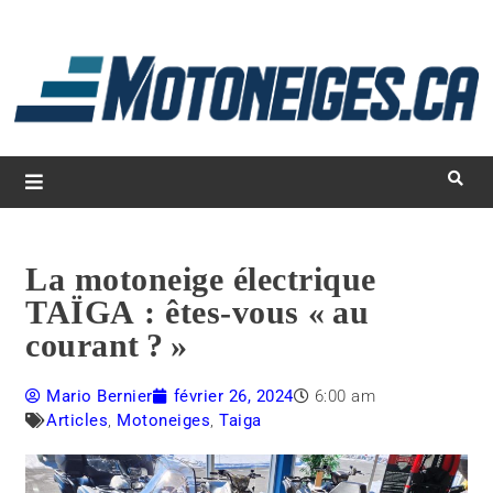
L
d
m
Magazine Motoneiges.ca
La motoneige électrique
TAÏGA : êtes-vous « au
courant ? »
Mario Bernier
février 26, 2024
6:00 am
Articles
,
Motoneiges
,
Taiga