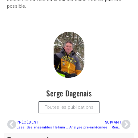
possible.
Serge Dagenais
Toutes les publications
PRÉCÉDENT
SUIVANT
Essai des ensembles Helium Enduro et X-Team de Ski-Doo
Analyse pré-randonnée – Renegade Enduro 900 ACE Turbo 2020