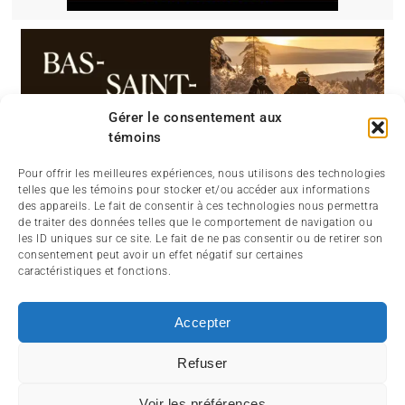
Gérer le consentement aux
témoins
Pour offrir les meilleures expériences, nous utilisons des technologies
telles que les témoins pour stocker et/ou accéder aux informations
des appareils. Le fait de consentir à ces technologies nous permettra
de traiter des données telles que le comportement de navigation ou
les ID uniques sur ce site. Le fait de ne pas consentir ou de retirer son
consentement peut avoir un effet négatif sur certaines
caractéristiques et fonctions.
Accepter
Refuser
ABOUT
CONTACT
SIGNIN
Voir les préférences