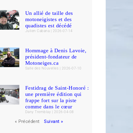
Un allié de taille des
motoneigistes et des
quadistes est décédé
Julien Cabana
2026-07-14
Hommage à Denis Lavoie,
président-fondateur de
Motoneiges.ca
Salle des Nouvelles
2026-07-10
Festidrag de Saint-Honoré :
une première édition qui
frappe fort sur la piste
comme dans le cœur
Dany Tremblay
2026-04-08
« Précédent
Suivant »