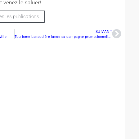
t venez le saluer!
es les publications
SUIVANT
ille
Tourisme Lanaudière lance sa campagne promotionnelle d’hiver 2008