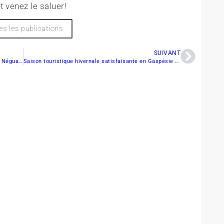
t venez le saluer!
es les publications
SUIVANT
Des cours de mécanique pour aider les jeunes de Néguac à apprendre
Saison touristique hivernale satisfaisante en Gaspésie malgré la météo