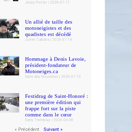
Jessy Poirier
2026-07-17
Un allié de taille des
motoneigistes et des
quadistes est décédé
Julien Cabana
2026-07-14
Hommage à Denis Lavoie,
président-fondateur de
Motoneiges.ca
Salle des Nouvelles
2026-07-10
Festidrag de Saint-Honoré :
une première édition qui
frappe fort sur la piste
comme dans le cœur
Dany Tremblay
2026-04-08
« Précédent
Suivant »