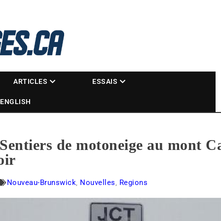
La référence des motoneigistes
s.ca
ARTICLES
ESSAIS
ENGLISH
entiers de motoneige au mont Ca
oir
Nouveau-Brunswick
,
Nouvelles
,
Regions