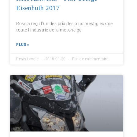
Eisenhuth 2017
Ross a reçu l’un des prix des plus prestigieux de
toute l’industrie de la motoneige
PLUS »
Denis Lavoie
2018-01-30
Pas de commentaire