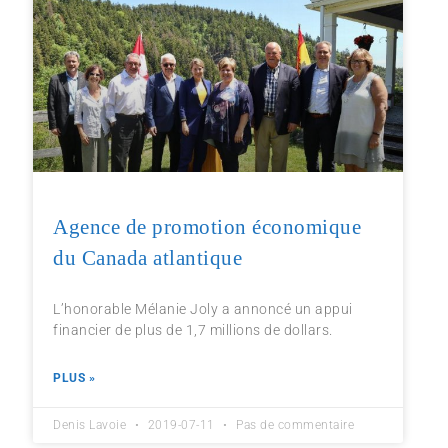
Agence de promotion économique
du Canada atlantique
L’honorable Mélanie Joly a annoncé un appui
financier de plus de 1,7 millions de dollars.
PLUS »
Denis Lavoie
2019-07-11
Pas de commentaire