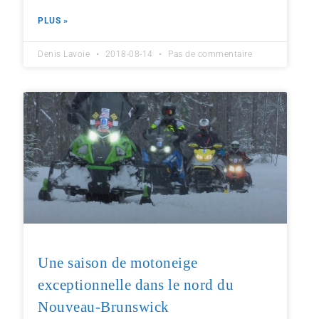
PLUS »
Denis Lavoie
2018-08-14
Pas de commentaire
Une saison de motoneige
exceptionnelle dans le nord du
Nouveau-Brunswick