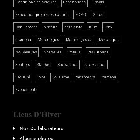
Conditions de sentiers
Destinations
Essais
Expédition premières nations
FCMQ
Guide
Habillement
histoire
hors-piste
Klim
Lynx
manteau
Motoneiges
Motoneiges.ca
Mécanique
Nouveautés
Nouvelles
Polaris
RMK Khaos
Sentiers
Ski-Doo
Snowshoot
snow shoot
Sécurité
Tobe
Tourisme
Vêtements
Yamaha
Événements
Liens D'Hiver
Nos Collaborateurs
Albums photos