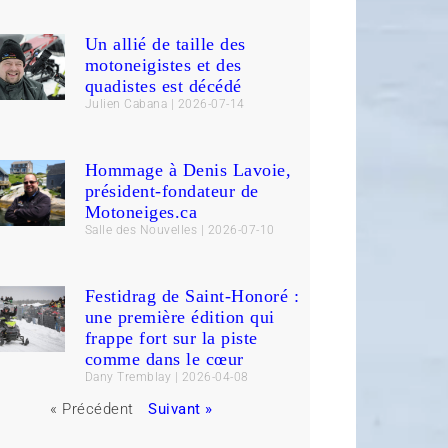
Un allié de taille des
motoneigistes et des
quadistes est décédé
Julien Cabana
2026-07-14
Hommage à Denis Lavoie,
président-fondateur de
Motoneiges.ca
Salle des Nouvelles
2026-07-10
Festidrag de Saint-Honoré :
une première édition qui
frappe fort sur la piste
comme dans le cœur
Dany Tremblay
2026-04-08
« Précédent
Suivant »