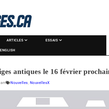
La référence des motoneigistes
s.ca
ARTICLES
ESSAIS
ENGLISH
es antiques le 16 février prochai
0 am
Nouvelles
,
NouvellesX