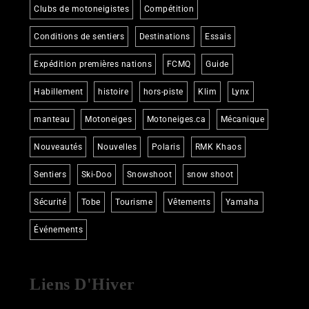
Clubs de motoneigistes
Compétition
Conditions de sentiers
Destinations
Essais
Expédition premières nations
FCMQ
Guide
Habillement
histoire
hors-piste
Klim
Lynx
manteau
Motoneiges
Motoneiges.ca
Mécanique
Nouveautés
Nouvelles
Polaris
RMK Khaos
Sentiers
Ski-Doo
Snowshoot
snow shoot
Sécurité
Tobe
Tourisme
Vêtements
Yamaha
Événements
Liens D'Hiver