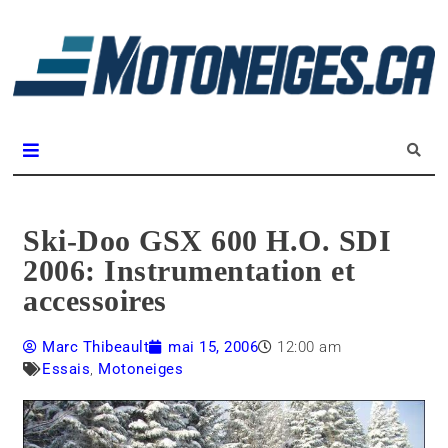
L
m
Magazine Motoneiges.ca
Ski-Doo GSX 600 H.O. SDI
2006: Instrumentation et
accessoires
Marc Thibeault
mai 15, 2006
12:00 am
Essais
,
Motoneiges