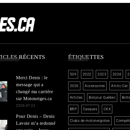
ICLES RÉCENTS
ÉTIQUETTES
509
2022
2023
2024
2
Merci Denis : le
message qui a
2026
Accessoires
Arctic-Cat
changé ma carrière
Articles
Bonjour Québec
Bott
sur Motoneiges.ca
2026-07-22
BRP
Casques
CKX
Pour Denis – Denis
Clubs de motoneigistes
Compéti
Lavoie m’a redonné