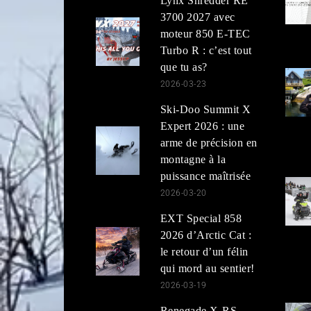
Lynx Shredder RE
3700 2027 avec
moteur 850 E-TEC
Turbo R : c’est tout
que tu as?
2026-03-23
Ski-Doo Summit X
Expert 2026 : une
arme de précision en
montagne à la
puissance maîtrisée
2026-03-20
EXT Special 858
2026 d’Arctic Cat :
le retour d’un félin
qui mord au sentier!
2026-03-19
Renegade X-RS