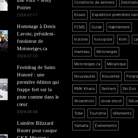
une voix – Jessy
Conditions de sentiers
Destinati
Poirier
Essais
Expédition premières nat
2026-07-17
Hommage à Denis
FCMQ
Guide
Habillement
Lavoie, président-
histoire
hors-piste
Klim
Ly
fondateur de
Motoneiges.ca
manteau
Motoneiges
2026-07-10
Motoneiges.ca
Mécanique
Festidrag de Saint-
Honoré : une
Nouveautés
Nouvelles
Polari
première édition qui
RMK Khaos
Sentiers
Ski-Doo
frappe fort sur la
piste comme dans le
Snowshoot
snow shoot
Sécur
cœur
2026-04-08
Tobe
Tourisme
Vêtements
Lumière Blizzard
Yamaha
Événements
Buster pour casque
CKX Mission :