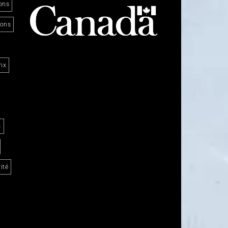
ons
ions
nx
s
ité