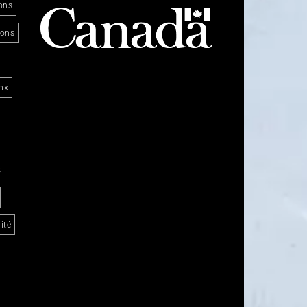
ons
ions
nx
s
ité