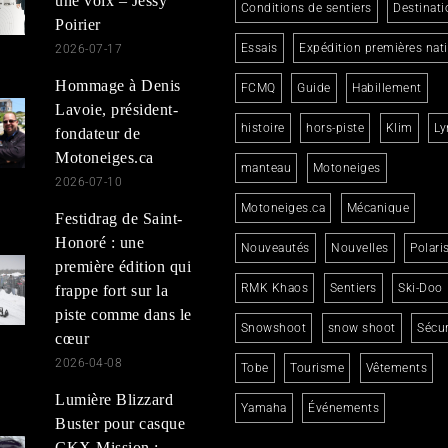
une voix – Jessy
Conditions de sentiers
Destinati
Poirier
Essais
Expédition premières nat
2026-07-17
Hommage à Denis
FCMQ
Guide
Habillement
Lavoie, président-
histoire
hors-piste
Klim
Ly
fondateur de
Motoneiges.ca
manteau
Motoneiges
2026-07-10
Motoneiges.ca
Mécanique
Festidrag de Saint-
Honoré : une
Nouveautés
Nouvelles
Polari
première édition qui
RMK Khaos
Sentiers
Ski-Doo
frappe fort sur la
piste comme dans le
Snowshoot
snow shoot
Sécur
cœur
2026-04-08
Tobe
Tourisme
Vêtements
Lumière Blizzard
Yamaha
Événements
Buster pour casque
CKX Mission :