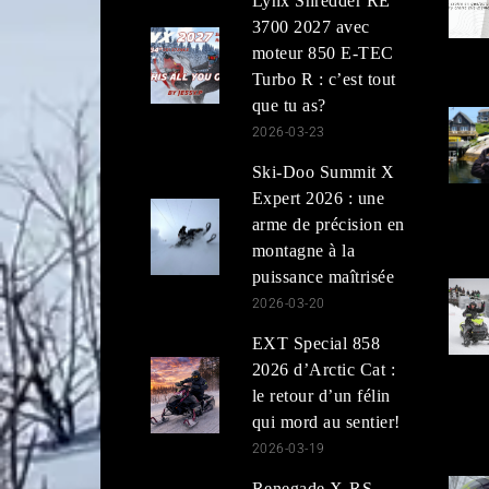
Lynx Shredder RE
3700 2027 avec
moteur 850 E-TEC
Turbo R : c’est tout
que tu as?
2026-03-23
Ski-Doo Summit X
Expert 2026 : une
arme de précision en
montagne à la
puissance maîtrisée
2026-03-20
EXT Special 858
2026 d’Arctic Cat :
le retour d’un félin
qui mord au sentier!
2026-03-19
Renegade X-RS