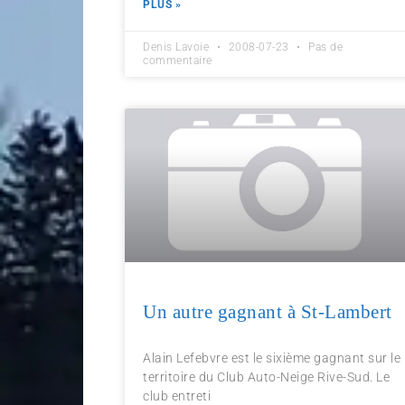
PLUS »
Denis Lavoie
2008-07-23
Pas de
commentaire
Un autre gagnant à St-Lambert
Alain Lefebvre est le sixième gagnant sur le
territoire du Club Auto-Neige Rive-Sud. Le
club entreti