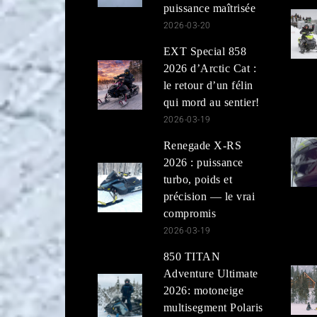
puissance maîtrisée
2026-03-20
EXT Special 858
2026 d’Arctic Cat :
le retour d’un félin
qui mord au sentier!
2026-03-19
Renegade X-RS
2026 : puissance
turbo, poids et
précision — le vrai
compromis
2026-03-19
850 TITAN
Adventure Ultimate
2026: motoneige
multisegment Polaris