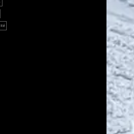
s
ité