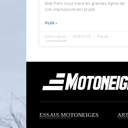
Bob Petit nous trace les grandes lignes de
son impressionnant projet.
PLUS »
Denis Lavoie
2008-07-02
Pas de
commentaire
ESSAIS MOTONEIGES
ART