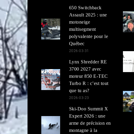
650 Switchback
Assault 2025 : une
motoneige
multisegment
polyvalente pour le
Québec
2026-03-31
Lynx Shredder RE
3700 2027 avec
moteur 850 E-TEC
Turbo R : c’est tout
que tu as?
2026-03-23
Ski-Doo Summit X
Expert 2026 : une
arme de précision en
montagne à la