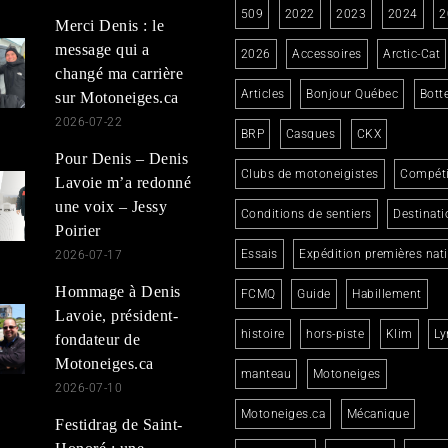
509
2022
2023
2024
2
Merci Denis : le
message qui a
2026
Accessoires
Arctic-Cat
changé ma carrière
Articles
Bonjour Québec
Bott
sur Motoneiges.ca
2026-07-22
BRP
Casques
CKX
Pour Denis – Denis
Clubs de motoneigistes
Compéti
Lavoie m’a redonné
une voix – Jessy
Conditions de sentiers
Destinati
Poirier
Essais
Expédition premières nat
2026-07-17
Hommage à Denis
FCMQ
Guide
Habillement
Lavoie, président-
histoire
hors-piste
Klim
Ly
fondateur de
Motoneiges.ca
manteau
Motoneiges
2026-07-10
Motoneiges.ca
Mécanique
Festidrag de Saint-