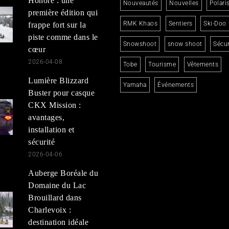
Honoré : une
Nouveautés
Nouvelles
Polari
première édition qui
RMK Khaos
Sentiers
Ski-Doo
frappe fort sur la
piste comme dans le
Snowshoot
snow shoot
Sécur
cœur
2026-04-08
Tobe
Tourisme
Vêtements
Lumière Blizzard
Yamaha
Événements
Buster pour casque
CKX Mission :
avantages,
installation et
sécurité
2026-04-06
Auberge Boréale du
Domaine du Lac
Brouillard dans
Charlevoix :
destination idéale