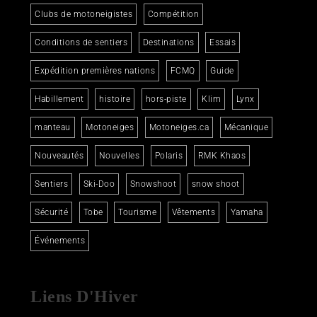
Clubs de motoneigistes
Compétition
Conditions de sentiers
Destinations
Essais
Expédition premières nations
FCMQ
Guide
Habillement
histoire
hors-piste
Klim
Lynx
manteau
Motoneiges
Motoneiges.ca
Mécanique
Nouveautés
Nouvelles
Polaris
RMK Khaos
Sentiers
Ski-Doo
Snowshoot
snow shoot
Sécurité
Tobe
Tourisme
Vêtements
Yamaha
Événements
Liens D'Hiver