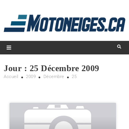
L
d
m
Magazine Motoneiges.ca
Jour :
25 Décembre 2009
Accueil
2009
Décembre
25