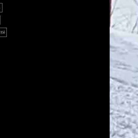
s
ité