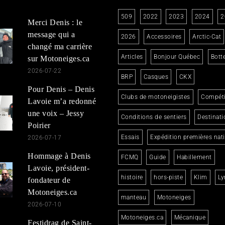
509
2022
2023
2024
2
Merci Denis : le
message qui a
2026
Accessoires
Arctic-Cat
changé ma carrière
Articles
Bonjour Québec
Bott
sur Motoneiges.ca
2026-07-22
BRP
Casques
CKX
Pour Denis – Denis
Clubs de motoneigistes
Compéti
Lavoie m’a redonné
une voix – Jessy
Conditions de sentiers
Destinati
Poirier
Essais
Expédition premières nat
2026-07-17
Hommage à Denis
FCMQ
Guide
Habillement
Lavoie, président-
histoire
hors-piste
Klim
Ly
fondateur de
Motoneiges.ca
manteau
Motoneiges
2026-07-10
Motoneiges.ca
Mécanique
Festidrag de Saint-