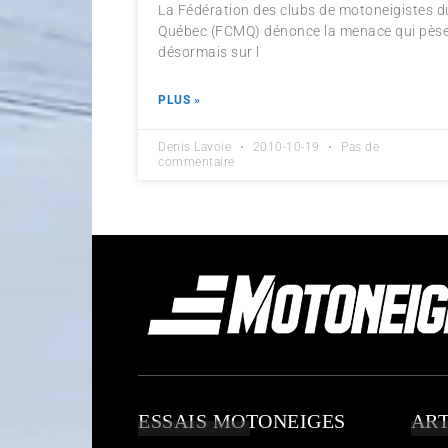
La Fédération des clubs de motoneigistes d
Québec (FCMQ) dénonce la menace qui pès
désormais sur l
PLUS »
Denis Lavoie
2010-10-19
Pas de
commentaire
ESSAIS MOTONEIGES
ART