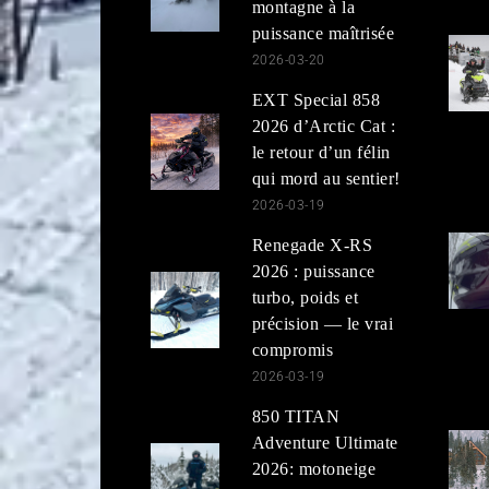
montagne à la
puissance maîtrisée
2026-03-20
EXT Special 858
2026 d’Arctic Cat :
le retour d’un félin
qui mord au sentier!
2026-03-19
Renegade X-RS
2026 : puissance
turbo, poids et
précision — le vrai
compromis
2026-03-19
850 TITAN
Adventure Ultimate
2026: motoneige