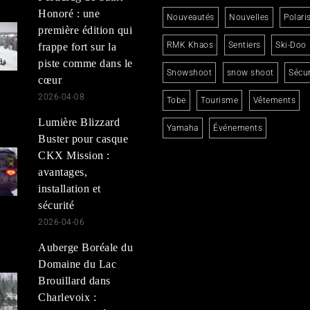
Honoré : une
Nouveautés
Nouvelles
Polari
première édition qui
RMK Khaos
Sentiers
Ski-Doo
frappe fort sur la
piste comme dans le
Snowshoot
snow shoot
Sécur
cœur
2026-04-08
Tobe
Tourisme
Vêtements
Lumière Blizzard
Yamaha
Événements
Buster pour casque
CKX Mission :
avantages,
installation et
sécurité
2026-04-06
Auberge Boréale du
Domaine du Lac
Brouillard dans
Charlevoix :