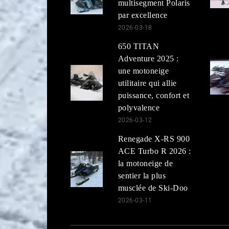
multisegment Polaris
par excellence
2026-03-18
650 TITAN
Adventure 2025 :
une motoneige
utilitaire qui allie
puissance, confort et
polyvalence
2026-03-12
Renegade X-RS 900
ACE Turbo R 2026 :
la motoneige de
sentier la plus
musclée de Ski-Doo
2026-03-11