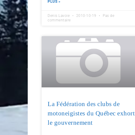
PLUS »
Denis Lavoie
2010-10-19
Pas de
commentaire
La Fédération des clubs de
motoneigistes du Québec exhort
le gouvernement