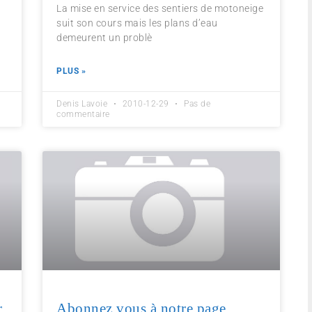
La mise en service des sentiers de motoneige
suit son cours mais les plans d’eau
demeurent un problè
PLUS »
Denis Lavoie
2010-12-29
Pas de
commentaire
r
Abonnez vous à notre page