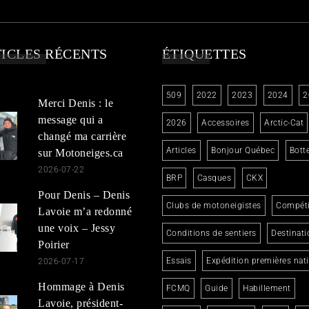
ICLES RÉCENTS
ÉTIQUETTES
509
2022
2023
2024
2
Merci Denis : le
message qui a
2026
Accessoires
Arctic-Cat
changé ma carrière
Articles
Bonjour Québec
Bott
sur Motoneiges.ca
2026-07-22
BRP
Casques
CKX
Pour Denis – Denis
Clubs de motoneigistes
Compéti
Lavoie m’a redonné
une voix – Jessy
Conditions de sentiers
Destinati
Poirier
Essais
Expédition premières nat
2026-07-17
Hommage à Denis
FCMQ
Guide
Habillement
Lavoie, président-