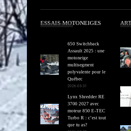
ESSAIS MOTONEIGES
ART
650 Switchback
Assault 2025 : une
motoneige
multisegment
polyvalente pour le
Québec
2026-03-31
Lynx Shredder RE
3700 2027 avec
moteur 850 E-TEC
Turbo R : c’est tout
que tu as?