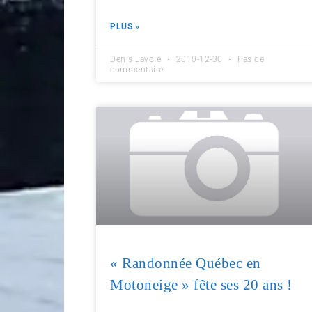
PLUS »
Denis Lavoie
2010-12-30
Pas de
commentaire
« Randonnée Québec en
Motoneige » fête ses 20 ans !