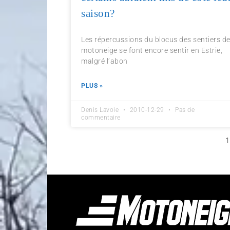
saison?
Les répercussions du blocus des sentiers d
motoneige se font encore sentir en Estrie,
malgré l’abon
PLUS »
Denis Lavoie
2010-12-29
Pas de
commentaire
1