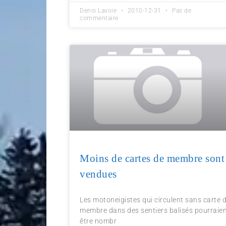
Denis Lavoie
2010-12-31
Pas de
commentaire
Moins de cartes de membre sont
vendues
Les motoneigistes qui circulent sans carte 
membre dans des sentiers balisés pourraie
être nombr