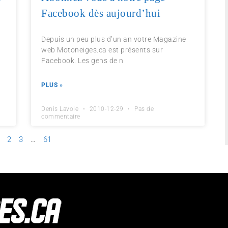
Facebook dès aujourd’hui
e
Depuis un peu plus d’un an votre Magazine
web Motoneiges.ca est présents sur
Facebook. Les gens de n
PLUS »
Denis Lavoie
2010-12-29
Pas de
commentaire
2
3
…
61