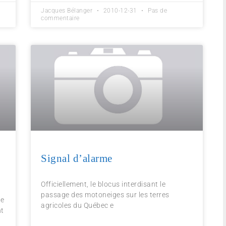
Jacques Bélanger
2010-12-31
Pas de
commentaire
Signal d’alarme
Officiellement, le blocus interdisant le
passage des motoneiges sur les terres
de
agricoles du Québec e
nt