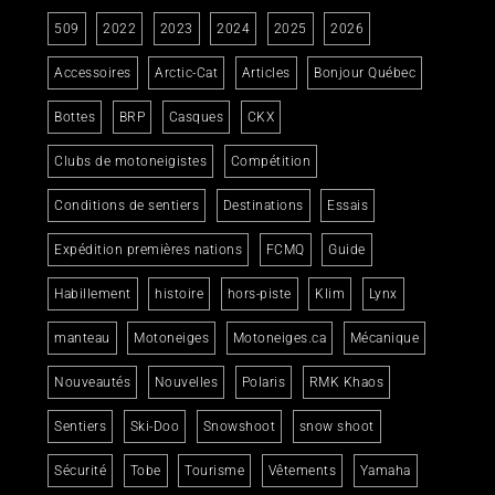
509
2022
2023
2024
2025
2026
Accessoires
Arctic-Cat
Articles
Bonjour Québec
Bottes
BRP
Casques
CKX
Clubs de motoneigistes
Compétition
Conditions de sentiers
Destinations
Essais
Expédition premières nations
FCMQ
Guide
Habillement
histoire
hors-piste
Klim
Lynx
manteau
Motoneiges
Motoneiges.ca
Mécanique
Nouveautés
Nouvelles
Polaris
RMK Khaos
Sentiers
Ski-Doo
Snowshoot
snow shoot
Sécurité
Tobe
Tourisme
Vêtements
Yamaha