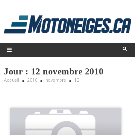
L
d
m
Magazine Motoneiges.ca
Jour :
12 novembre 2010
Accueil
2010
novembre
12