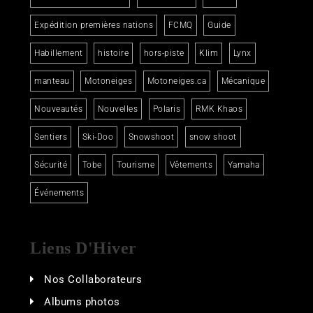
Expédition premières nations
FCMQ
Guide
Habillement
histoire
hors-piste
Klim
Lynx
manteau
Motoneiges
Motoneiges.ca
Mécanique
Nouveautés
Nouvelles
Polaris
RMK Khaos
Sentiers
Ski-Doo
Snowshoot
snow shoot
Sécurité
Tobe
Tourisme
Vêtements
Yamaha
Événements
Liens D'Hiver
Nos Collaborateurs
Albums photos