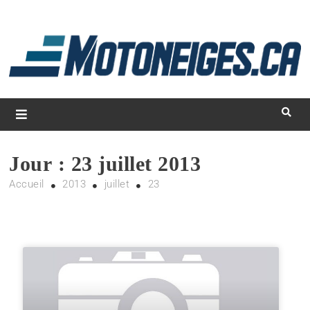
L
d
m
Magazine Motoneiges.ca
Jour :
23 juillet 2013
Accueil
2013
juillet
23