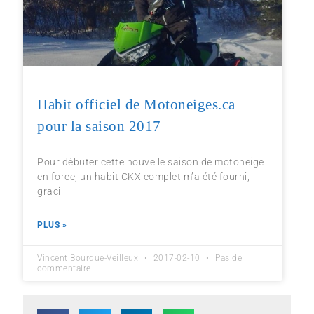
Habit officiel de Motoneiges.ca
pour la saison 2017
Pour débuter cette nouvelle saison de motoneige
en force, un habit CKX complet m’a été fourni,
graci
PLUS »
Vincent Bourque-Veilleux
2017-02-10
Pas de
commentaire