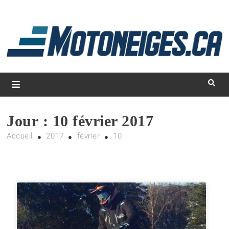
L
d
m
Magazine Motoneiges.ca
Jour :
10 février 2017
Accueil
2017
février
10