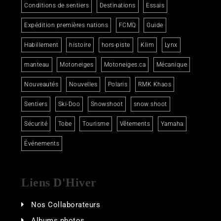
Conditions de sentiers
Destinations
Essais
Expédition premières nations
FCMQ
Guide
Habillement
histoire
hors-piste
Klim
Lynx
manteau
Motoneiges
Motoneiges.ca
Mécanique
Nouveautés
Nouvelles
Polaris
RMK Khaos
Sentiers
Ski-Doo
Snowshoot
snow shoot
Sécurité
Tobe
Tourisme
Vêtements
Yamaha
Événements
Liens D'Hiver
Nos Collaborateurs
Albums photos