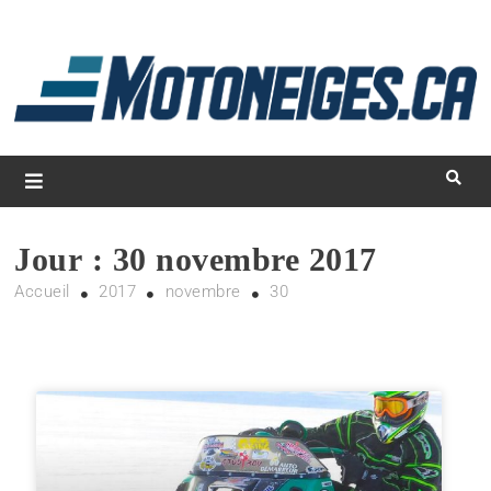
L
d
m
Magazine Motoneiges.ca
Jour :
30 novembre 2017
Accueil
2017
novembre
30