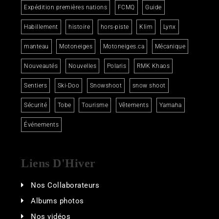
Expédition premières nations
FCMQ
Guide
Habillement
histoire
hors-piste
Klim
Lynx
manteau
Motoneiges
Motoneiges.ca
Mécanique
Nouveautés
Nouvelles
Polaris
RMK Khaos
Sentiers
Ski-Doo
Snowshoot
snow shoot
Sécurité
Tobe
Tourisme
Vêtements
Yamaha
Événements
Liens D'Hiver
Nos Collaborateurs
Albums photos
Nos vidéos