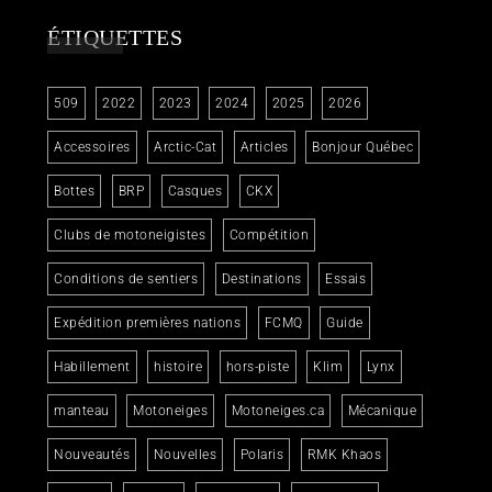
ÉTIQUETTES
509
2022
2023
2024
2025
2026
Accessoires
Arctic-Cat
Articles
Bonjour Québec
Bottes
BRP
Casques
CKX
Clubs de motoneigistes
Compétition
Conditions de sentiers
Destinations
Essais
Expédition premières nations
FCMQ
Guide
Habillement
histoire
hors-piste
Klim
Lynx
manteau
Motoneiges
Motoneiges.ca
Mécanique
Nouveautés
Nouvelles
Polaris
RMK Khaos