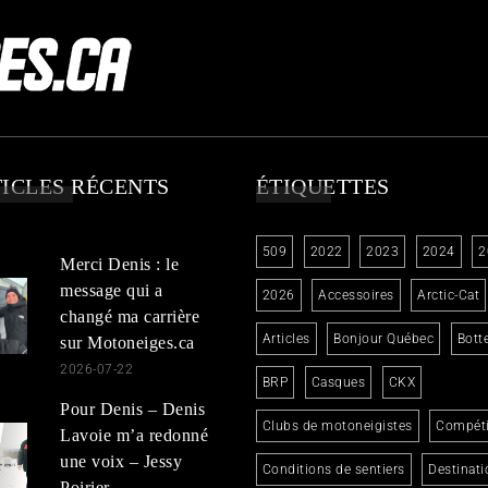
ICLES RÉCENTS
ÉTIQUETTES
509
2022
2023
2024
2
Merci Denis : le
message qui a
2026
Accessoires
Arctic-Cat
changé ma carrière
Articles
Bonjour Québec
Bott
sur Motoneiges.ca
2026-07-22
BRP
Casques
CKX
Pour Denis – Denis
Clubs de motoneigistes
Compéti
Lavoie m’a redonné
une voix – Jessy
Conditions de sentiers
Destinati
Poirier