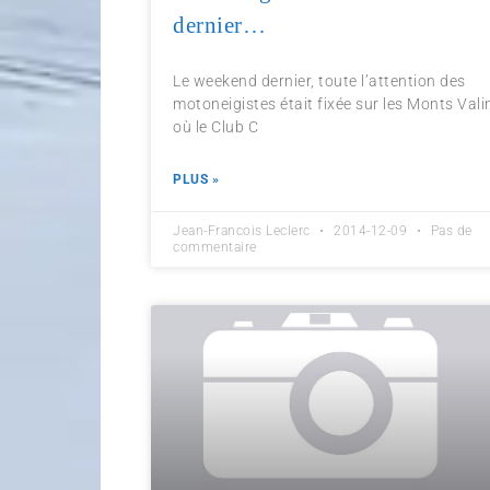
dernier…
Le weekend dernier, toute l’attention des
motoneigistes était fixée sur les Monts Vali
où le Club C
PLUS »
Jean-Francois Leclerc
2014-12-09
Pas de
commentaire