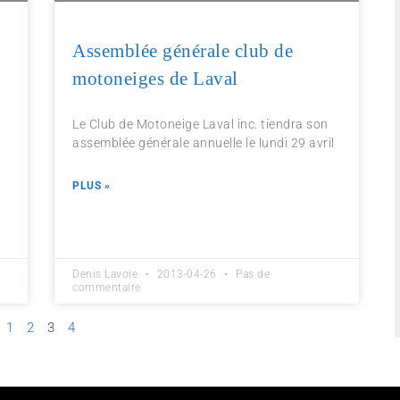
Assemblée générale club de
motoneiges de Laval
Le Club de Motoneige Laval inc. tiendra son
assemblée générale annuelle le lundi 29 avril
x
PLUS »
Denis Lavoie
2013-04-26
Pas de
commentaire
1
2
3
4