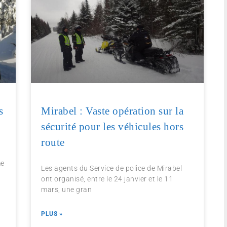
s
Mirabel : Vaste opération sur la
sécurité pour les véhicules hors
route
me
Les agents du Service de police de Mirabel
ont organisé, entre le 24 janvier et le 11
mars, une gran
PLUS »