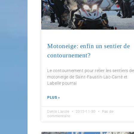
Motoneige: enfin un sentier de
contournement?
Le contournement pour relier les sentiers d
motoneige de Saint-Faustin-Lac-Carré et
Labelle pourrai
PLUS »
Denis Lavoie
2015-11-30
Pas de
commentaire