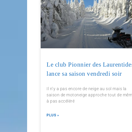
Le club Pionnier des Laurentide
lance sa saison vendredi soir
Il n’y a pas encore de neige au sol mais la
saison de motoneige approche tout de mê
à pas accéléré
PLUS »