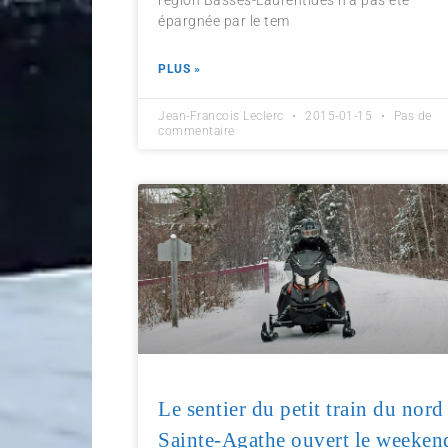
région Basses-Laurentides n’a pas été
épargnée par le tem
PLUS »
Jean-Francois Leclerc
2015-01-15
Pas de
commentaire
Le sentier du petit train du nord
Sainte-Agathe ouvert le weeken