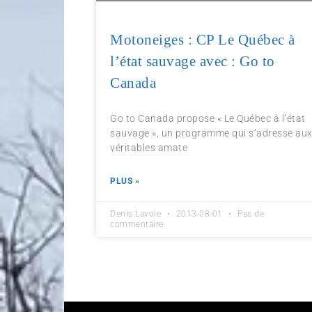
Motoneiges : CP Le Québec à
l’état sauvage avec : Go to
Canada
Go to Canada propose « Le Québec à l’état
sauvage », un programme qui s’adresse au
véritables amate
PLUS »
Denis Lavoie
2013-08-01
Pas de
commentaire