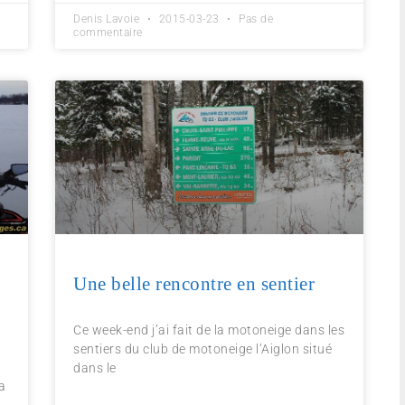
Denis Lavoie
2015-03-23
Pas de
commentaire
Une belle rencontre en sentier
Ce week-end j’ai fait de la motoneige dans les
sentiers du club de motoneige l’Aiglon situé
dans le
a