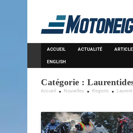
Magazine Motoneige
ACCUEIL
ACTUALITÉ
ARTICL
ENGLISH
Catégorie :
Laurentide
Accueil
Nouvelles
Regions
Laurent