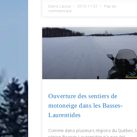
Denis Lavoie
2015-11-27
Pas de
commentaire
Ouverture des sentiers de
motoneige dans les Basses-
Laurentides
Comme dans plusieurs régions du Québec, l