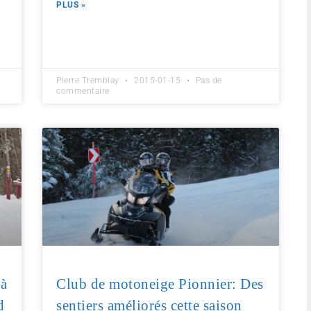
PLUS »
Pierre Tremblay
2015-01-15
Pas de
commentaire
 à
Club de motoneige Pionnier: Des
d
sentiers améliorés cette saison