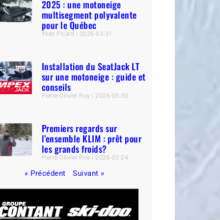
2025 : une motoneige
multisegment polyvalente
pour le Québec
Yves Picard
2026-03-31
Installation du SeatJack LT
sur une motoneige : guide et
conseils
Pierre-Olivier Roy
2026-03-30
Premiers regards sur
l’ensemble KLIM : prêt pour
les grands froids?
Pierre-Olivier Roy
2026-03-24
« Précédent
Suivant »