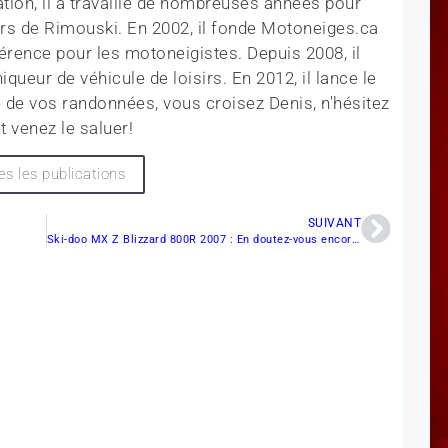
tion, il a travaillé de nombreuses années pour
rs de Rimouski. En 2002, il fonde Motoneiges.ca
érence pour les motoneigistes. Depuis 2008, il
queur de véhicule de loisirs. En 2012, il lance le
 de vos randonnées, vous croisez Denis, n'hésitez
t venez le saluer!
es les publications
SUIVANT
Ski-doo MX Z Blizzard 800R 2007 : En doutez-vous encore ?