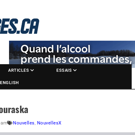
La référence des motoneigistes
s.ca
ARTICLES
ESSAIS
ENGLISH
ouraska
0 am
Nouvelles
,
NouvellesX