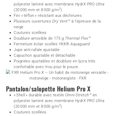
polyester laminé avec membrane
HydrX PRO
Ultra
2
(20 000 mm et 8 000 g/m
)
Fini « téflon » résistant aux déchirures
Plusieurs ouvertures
Dry Vent™
à l’épreuve de la
neige
Coutures scellées
Doublure amovible de 175 g
Thermal Flex™
Fermeture éclair scellée
YKK® Aquaguard
Jupe anti-rafale ajustable
Capuchon ajustable et détachable
Poignées ajustables et doublure en lycra très
confortable avec trou pour le pouce.
Pantalon/salopette Helium Pro X
« Shell » durable avec textile
Omni-Stretch™
en
polyester laminé avec membrane
HydrX PRO
Ultra
2
(20 000 mm et 8 000 g/m
)
Coutures scellées