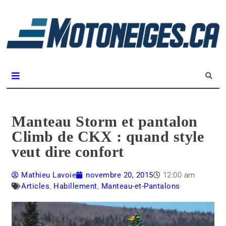
L
m
Magazine Motoneiges.ca
Manteau Storm et pantalon
Climb de CKX : quand style
veut dire confort
Mathieu Lavoie
novembre 20, 2015
12:00 am
Articles
,
Habillement
,
Manteau-et-Pantalons