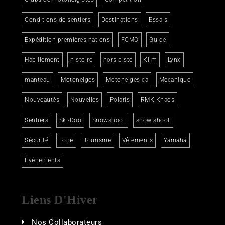
Conditions de sentiers
Destinations
Essais
Expédition premières nations
FCMQ
Guide
Habillement
histoire
hors-piste
Klim
Lynx
manteau
Motoneiges
Motoneiges.ca
Mécanique
Nouveautés
Nouvelles
Polaris
RMK Khaos
Sentiers
Ski-Doo
Snowshoot
snow shoot
Sécurité
Tobe
Tourisme
Vêtements
Yamaha
Événements
Liens D'Hiver
Nos Collaborateurs