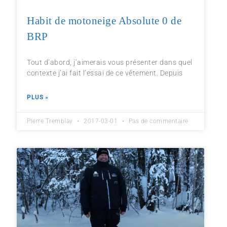
Habit de motoneige Absolute 0 de
BRP
Tout d’abord, j’aimerais vous présenter dans quel
contexte j’ai fait l’essai de ce vêtement. Depuis
PLUS »
Pierre Tremblay
2017-03-01
Pas de commentaire