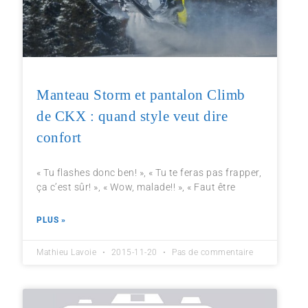
Manteau Storm et pantalon Climb
de CKX : quand style veut dire
confort
« Tu flashes donc ben! », « Tu te feras pas frapper,
ça c’est sûr! », « Wow, malade!! », « Faut être
PLUS »
Mathieu Lavoie
2015-11-20
Pas de commentaire