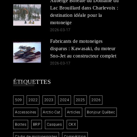
Auberge Boréale du Domaine du
Lac Brouillard dans Charlevoix :
destination idéale pour la
motoneige
2026-03-17
Fabricants de motoneiges
disparus : Kawasaki, du moteur
Sno-Jet au constructeur complet
2026-03-17
ÉTIQUETTES
509
2022
2023
2024
2025
2026
Accessoires
Arctic-Cat
Articles
Bonjour Québec
Bottes
BRP
Casques
CKX
Clubs de motoneigistes
Compétition