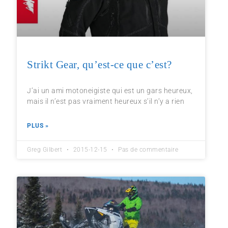
Strikt Gear, qu’est-ce que c’est?
J’ai un ami motoneigiste qui est un gars heureux,
mais il n’est pas vraiment heureux s’il n’y a rien
PLUS »
Greg Gilbert
2015-12-15
Pas de commentaire