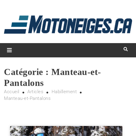
L
d
m
Magazine Motoneiges.ca
Catégorie :
Manteau-et-
Pantalons
Accueil
Articles
Habillement
Manteau-et-Pantalons