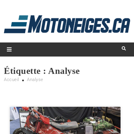
L
d
m
Magazine Motoneiges.ca
Étiquette :
Analyse
Accueil
Analyse