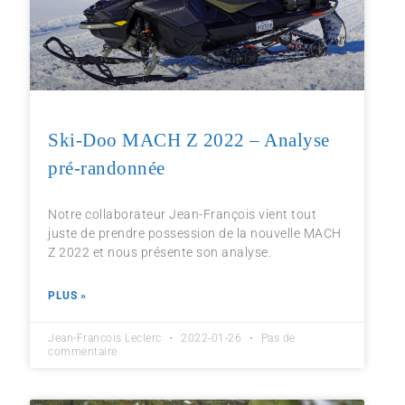
Ski-Doo MACH Z 2022 – Analyse
pré-randonnée
Notre collaborateur Jean-François vient tout
juste de prendre possession de la nouvelle MACH
Z 2022 et nous présente son analyse.
PLUS »
Jean-Francois Leclerc
2022-01-26
Pas de
commentaire