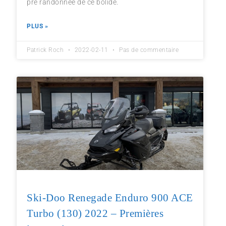
pré randonnée de ce bolide.
PLUS »
Patrick Roch
2022-02-11
Pas de commentaire
Ski-Doo Renegade Enduro 900 ACE
Turbo (130) 2022 – Premières