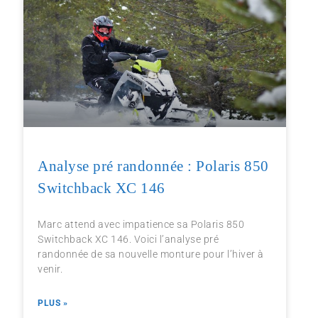
Analyse pré randonnée : Polaris 850
Switchback XC 146
Marc attend avec impatience sa Polaris 850
Switchback XC 146. Voici l’analyse pré
randonnée de sa nouvelle monture pour l’hiver à
venir.
PLUS »