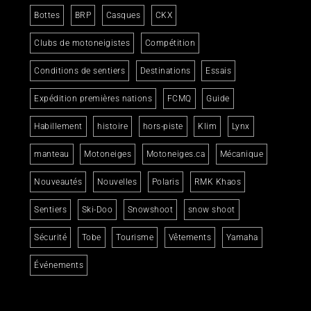
Bottes
BRP
Casques
CKX
Clubs de motoneigistes
Compétition
Conditions de sentiers
Destinations
Essais
Expédition premières nations
FCMQ
Guide
Habillement
histoire
hors-piste
Klim
Lynx
manteau
Motoneiges
Motoneiges.ca
Mécanique
Nouveautés
Nouvelles
Polaris
RMK Khaos
Sentiers
Ski-Doo
Snowshoot
snow shoot
Sécurité
Tobe
Tourisme
Vêtements
Yamaha
Événements