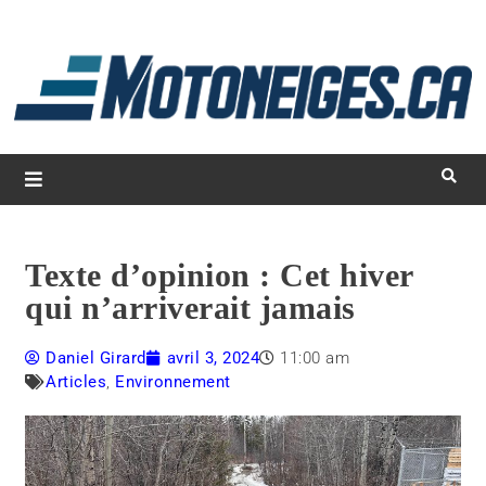
L
d
m
Magazine Motoneiges.ca
Texte d’opinion : Cet hiver
qui n’arriverait jamais
Daniel Girard
avril 3, 2024
11:00 am
Articles
,
Environnement