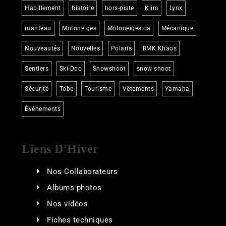
Habillement
histoire
hors-piste
Klim
Lynx
manteau
Motoneiges
Motoneiges.ca
Mécanique
Nouveautés
Nouvelles
Polaris
RMK Khaos
Sentiers
Ski-Doo
Snowshoot
snow shoot
Sécurité
Tobe
Tourisme
Vêtements
Yamaha
Événements
Liens D'Hiver
Nos Collaborateurs
Albums photos
Nos vidéos
Fiches techniques