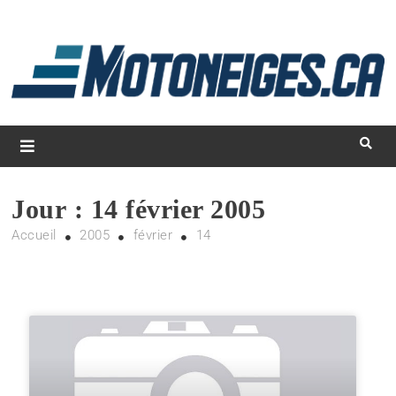
L
d
m
Magazine Motoneiges.ca
Jour :
14 février 2005
Accueil
2005
février
14