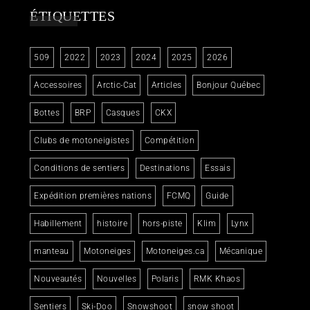
ÉTIQUETTES
509
2022
2023
2024
2025
2026
Accessoires
Arctic-Cat
Articles
Bonjour Québec
Bottes
BRP
Casques
CKX
Clubs de motoneigistes
Compétition
Conditions de sentiers
Destinations
Essais
Expédition premières nations
FCMQ
Guide
Habillement
histoire
hors-piste
Klim
Lynx
manteau
Motoneiges
Motoneiges.ca
Mécanique
Nouveautés
Nouvelles
Polaris
RMK Khaos
Sentiers
Ski-Doo
Snowshoot
snow shoot