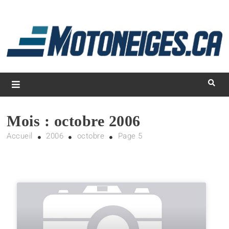
L
d
m
Magazine Motoneiges.ca
Mois :
octobre 2006
Accueil
2006
octobre
Page 5