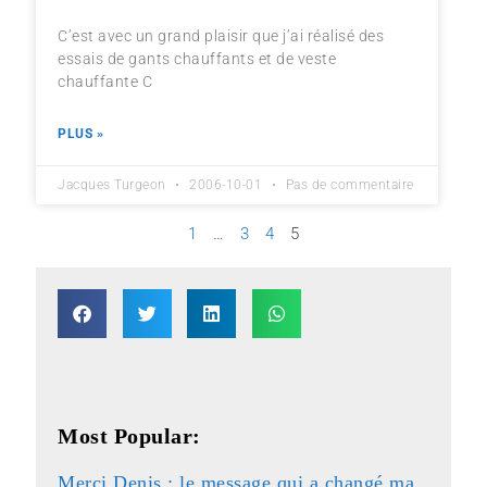
C’est avec un grand plaisir que j’ai réalisé des
essais de gants chauffants et de veste
chauffante C
PLUS »
Jacques Turgeon
2006-10-01
Pas de commentaire
1
…
3
4
5
Most Popular:
Merci Denis : le message qui a changé ma