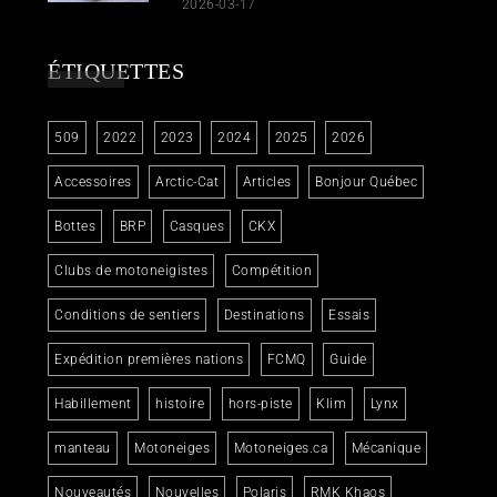
2026-03-17
ÉTIQUETTES
509
2022
2023
2024
2025
2026
Accessoires
Arctic-Cat
Articles
Bonjour Québec
Bottes
BRP
Casques
CKX
Clubs de motoneigistes
Compétition
Conditions de sentiers
Destinations
Essais
Expédition premières nations
FCMQ
Guide
Habillement
histoire
hors-piste
Klim
Lynx
manteau
Motoneiges
Motoneiges.ca
Mécanique
Nouveautés
Nouvelles
Polaris
RMK Khaos