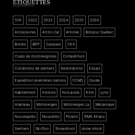
ÉTIQUETTES
509
2022
2023
2024
2025
2026
Accessoires
Arctic-Cat
Articles
Bonjour Québec
Bottes
BRP
Casques
CKX
Clubs de motoneigistes
Compétition
Conditions de sentiers
Destinations
Essais
Expédition premières nations
FCMQ
Guide
Habillement
histoire
hors-piste
Klim
Lynx
manteau
Motoneiges
Motoneiges.ca
Mécanique
Nouveautés
Nouvelles
Polaris
RMK Khaos
Sentiers
Ski-Doo
Snowshoot
snow shoot