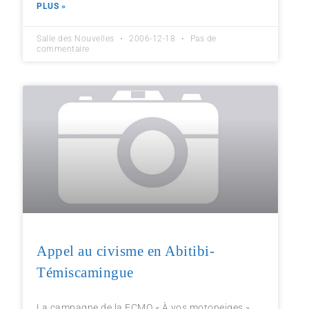
PLUS »
Salle des Nouvelles
2006-12-18
Pas de
commentaire
Appel au civisme en Abitibi-
Témiscamingue
La campagne de la FCMQ « À vos motoneiges »