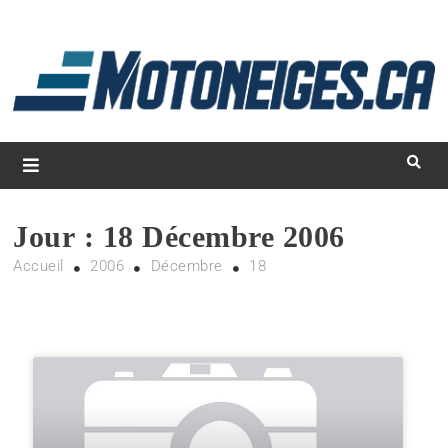
L
d
m
Magazine Motoneiges.ca
Jour :
18 Décembre 2006
Accueil
2006
Décembre
18