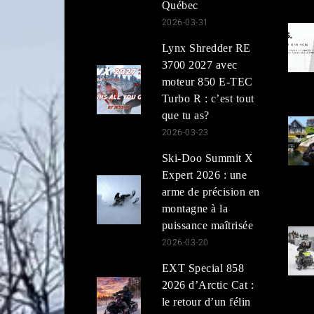
Québec
2026-03-31
Lynx Shredder RE
3700 2027 avec
moteur 850 E-TEC
Turbo R : c’est tout
que tu as?
2026-03-23
Ski-Doo Summit X
Expert 2026 : une
arme de précision en
montagne à la
puissance maîtrisée
2026-03-20
EXT Special 858
2026 d’Arctic Cat :
le retour d’un félin