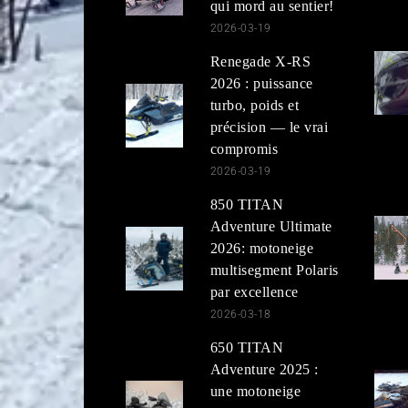
qui mord au sentier!
2026-03-19
Renegade X-RS
2026 : puissance
turbo, poids et
précision — le vrai
compromis
2026-03-19
850 TITAN
Adventure Ultimate
2026: motoneige
multisegment Polaris
par excellence
2026-03-18
650 TITAN
Adventure 2025 :
une motoneige