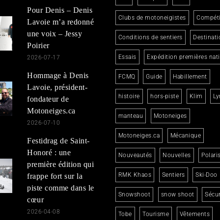
Pour Denis – Denis
Clubs de motoneigistes
Compéti
Lavoie m’a redonné
une voix – Jessy
Conditions de sentiers
Destinati
Poirier
Essais
Expédition premières nat
2026-07-17
Hommage à Denis
FCMQ
Guide
Habillement
Lavoie, président-
histoire
hors-piste
Klim
Ly
fondateur de
Motoneiges.ca
manteau
Motoneiges
2026-07-10
Motoneiges.ca
Mécanique
Festidrag de Saint-
Honoré : une
Nouveautés
Nouvelles
Polari
première édition qui
RMK Khaos
Sentiers
Ski-Doo
frappe fort sur la
piste comme dans le
Snowshoot
snow shoot
Sécur
cœur
2026-04-08
Tobe
Tourisme
Vêtements