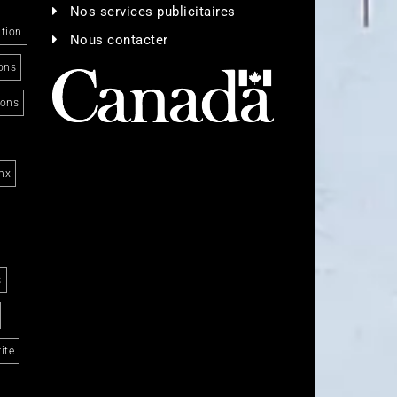
Nos services publicitaires
tion
Nous contacter
ons
ions
nx
s
ité