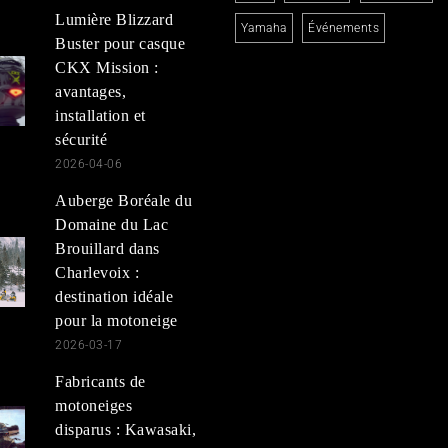
Lumière Blizzard
Yamaha
Événements
Buster pour casque
CKX Mission :
avantages,
installation et
sécurité
2026-04-06
Auberge Boréale du
Domaine du Lac
Brouillard dans
Charlevoix :
destination idéale
pour la motoneige
2026-03-17
Fabricants de
motoneiges
disparus : Kawasaki,