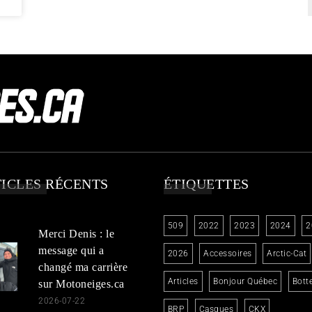
ICLES RÉCENTS
ÉTIQUETTES
509
2022
2023
2024
2
Merci Denis : le
message qui a
2026
Accessoires
Arctic-Cat
changé ma carrière
Articles
Bonjour Québec
Bott
sur Motoneiges.ca
2026-07-22
BRP
Casques
CKX