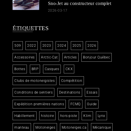
Sno-Jet au constructeur complet
2026-03-17
ÉTIQUETTES
509
2022
2023
2024
2025
2026
Accessoires
Arctic-Cat
Articles
Bonjour Québec
Bottes
BRP
Casques
CKX
Clubs de motoneigistes
Compétition
Conditions de sentiers
Destinations
Essais
Expédition premières nations
FCMQ
Guide
Habillement
histoire
hors-piste
Klim
Lynx
manteau
Motoneiges
Motoneiges.ca
Mécanique