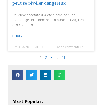
peut se révéler dangereux !
Un jeune spectateur a été blessé par une
motoneige folle, dimanche à Aspen (USA), lors
des X-Games.
PLUS »
Denis Lavoie
2013-01-30
Pas de commentaire
1
2
3
…
11
Most Popular: