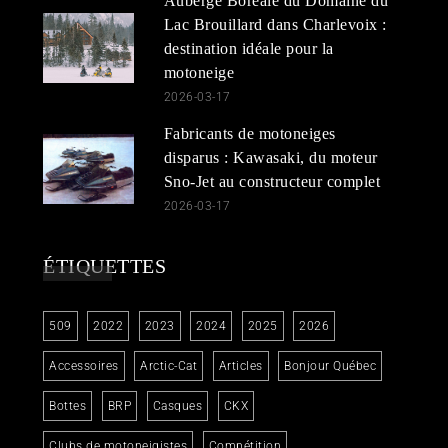
Auberge Boréale du Domaine du
Lac Brouillard dans Charlevoix :
destination idéale pour la
motoneige
2026-03-17
Fabricants de motoneiges
disparus : Kawasaki, du moteur
Sno-Jet au constructeur complet
2026-03-17
ÉTIQUETTES
509
2022
2023
2024
2025
2026
Accessoires
Arctic-Cat
Articles
Bonjour Québec
Bottes
BRP
Casques
CKX
Clubs de motoneigistes
Compétition