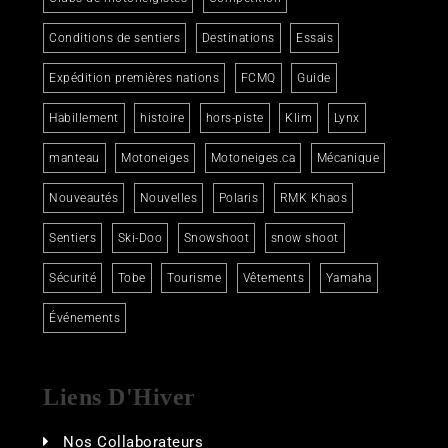
Conditions de sentiers
Destinations
Essais
Expédition premières nations
FCMQ
Guide
Habillement
histoire
hors-piste
Klim
Lynx
manteau
Motoneiges
Motoneiges.ca
Mécanique
Nouveautés
Nouvelles
Polaris
RMK Khaos
Sentiers
Ski-Doo
Snowshoot
snow shoot
Sécurité
Tobe
Tourisme
Vêtements
Yamaha
Événements
Liens D'Hiver
Nos Collaborateurs