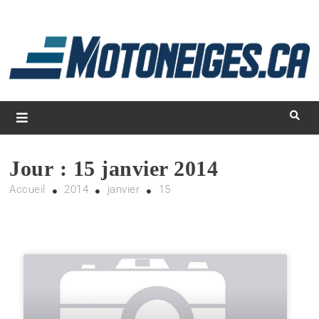
L
d
m
Magazine Motoneiges.ca
Jour :
15 janvier 2014
Accueil
2014
janvier
15