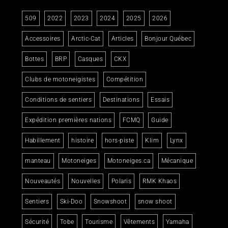
509
2022
2023
2024
2025
2026
Accessoires
Arctic-Cat
Articles
Bonjour Québec
Bottes
BRP
Casques
CKX
Clubs de motoneigistes
Compétition
Conditions de sentiers
Destinations
Essais
Expédition premières nations
FCMQ
Guide
Habillement
histoire
hors-piste
Klim
Lynx
manteau
Motoneiges
Motoneiges.ca
Mécanique
Nouveautés
Nouvelles
Polaris
RMK Khaos
Sentiers
Ski-Doo
Snowshoot
snow shoot
Sécurité
Tobe
Tourisme
Vêtements
Yamaha