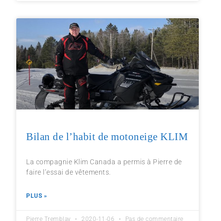
Bilan de l’habit de motoneige KLIM
La compagnie Klim Canada a permis à Pierre de
faire l’essai de vêtements.
PLUS »
Pierre Tremblay
2020-11-06
Pas de commentaire