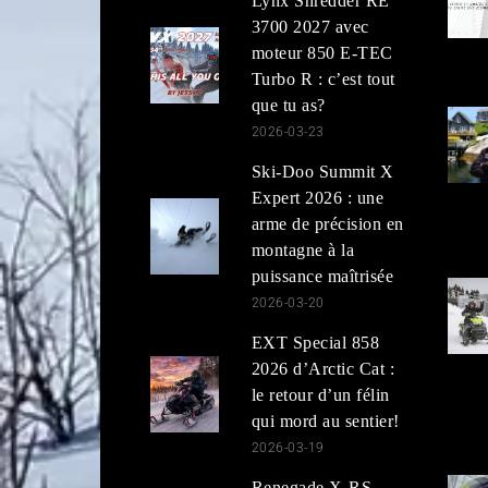
Lynx Shredder RE
3700 2027 avec
moteur 850 E-TEC
Turbo R : c’est tout
que tu as?
2026-03-23
Ski-Doo Summit X
Expert 2026 : une
arme de précision en
montagne à la
puissance maîtrisée
2026-03-20
EXT Special 858
2026 d’Arctic Cat :
le retour d’un félin
qui mord au sentier!
2026-03-19
Renegade X-RS