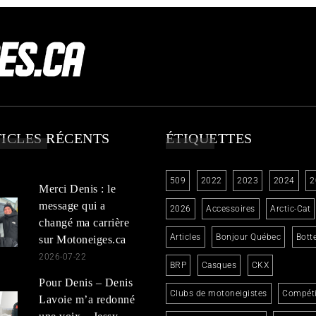
ICLES RÉCENTS
ÉTIQUETTES
509
2022
2023
2024
2
Merci Denis : le
message qui a
2026
Accessoires
Arctic-Cat
changé ma carrière
Articles
Bonjour Québec
Bott
sur Motoneiges.ca
2026-07-22
BRP
Casques
CKX
Pour Denis – Denis
Clubs de motoneigistes
Compéti
Lavoie m’a redonné