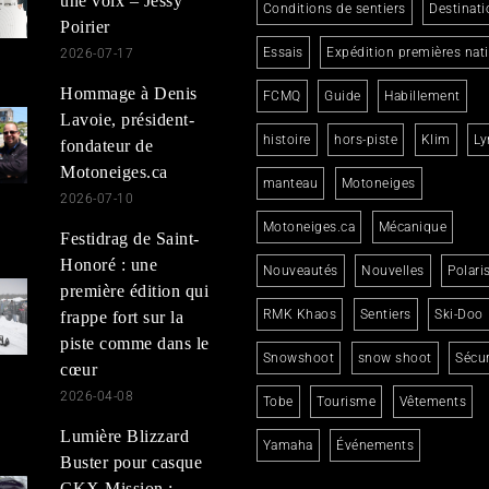
une voix – Jessy
Conditions de sentiers
Destinati
Poirier
Essais
Expédition premières nat
2026-07-17
Hommage à Denis
FCMQ
Guide
Habillement
Lavoie, président-
histoire
hors-piste
Klim
Ly
fondateur de
Motoneiges.ca
manteau
Motoneiges
2026-07-10
Motoneiges.ca
Mécanique
Festidrag de Saint-
Honoré : une
Nouveautés
Nouvelles
Polari
première édition qui
RMK Khaos
Sentiers
Ski-Doo
frappe fort sur la
piste comme dans le
Snowshoot
snow shoot
Sécur
cœur
2026-04-08
Tobe
Tourisme
Vêtements
Lumière Blizzard
Yamaha
Événements
Buster pour casque
CKX Mission :