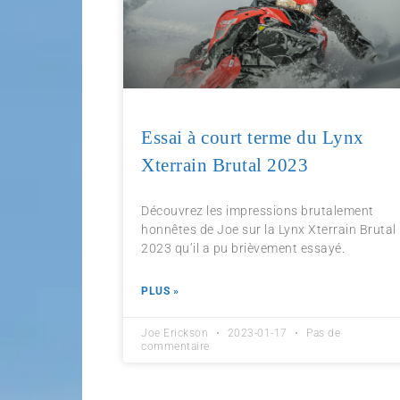
Essai à court terme du Lynx
Xterrain Brutal 2023
Découvrez les impressions brutalement
honnêtes de Joe sur la Lynx Xterrain Brutal
2023 qu’il a pu brièvement essayé.
PLUS »
Joe Erickson
2023-01-17
Pas de
commentaire