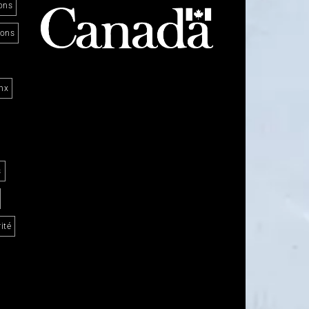
ons
ions
nx
s
ité