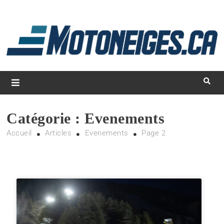
L
d
m
Magazine Motoneiges.ca
Catégorie :
Evenements
Accueil
Articles
Evenements
Page 2