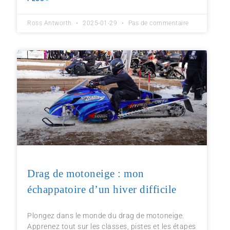
Ross Antworth
2025-01-29
Pas de commentaire
Drag de motoneige : mon
échappatoire d’un hiver difficile
Plongez dans le monde du drag de motoneige.
Apprenez tout sur les classes, pistes et les étapes