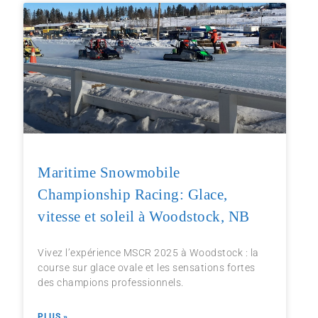
Maritime Snowmobile
Championship Racing: Glace,
vitesse et soleil à Woodstock, NB
Vivez l’expérience MSCR 2025 à Woodstock : la
course sur glace ovale et les sensations fortes
des champions professionnels.
PLUS »