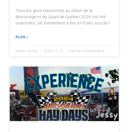
Tous les gens rencontrés au Salon de la
Motoneige et du Quad de Québec 2024 ont été
unanimes, cet événement a été un franc succès !
PLUS »
Denis Lavoie
2024-11-12
Pas de commentaire