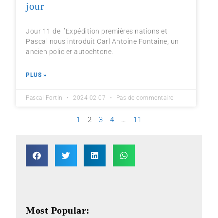
jour
Jour 11 de l’Expédition premières nations et
Pascal nous introduit Carl Antoine Fontaine, un
ancien policier autochtone.
PLUS »
Pascal Fortin
2024-02-07
Pas de commentaire
1
2
3
4
…
11
Most Popular: