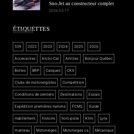
Sno-Jet au constructeur complet
2026-03-17
ÉTIQUETTES
509
2022
2023
2024
2025
2026
Accessoires
Arctic-Cat
Articles
Bonjour Québec
Bottes
BRP
Casques
CKX
Clubs de motoneigistes
Compétition
Conditions de sentiers
Destinations
Essais
Expédition premières nations
FCMQ
Guide
Habillement
histoire
hors-piste
Klim
Lynx
manteau
Motoneiges
Motoneiges.ca
Mécanique