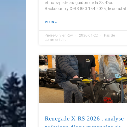
et hors-piste au guidon de la Ski-Doo
Backcountry X-RS 850 154 2025, le constat
PLUS »
Pierre-Olivier Roy
2026-01-22
Pas de
commentaire
Renegade X-RS 2026 : analyse