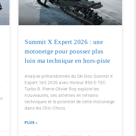
Summit X Expert 2026 : une
motoneige pour pousser plus
loin ma technique en hors-piste
Analyse prérandonnée du Ski-Doo Summit X
Expert 165 2026 avec moteur 850 E-TEC
.
Turbo R. Pierre-Olivier Roy explore les
nouveautés, ses attentes en terrains
ec
techniques et le potentiel de cette motoneige
dans les Chic-Chocs.
PLUS »