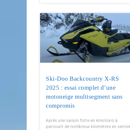
Ski-Doo Backcountry X-RS
2025 : essai complet d’une
motoneige multisegment sans
compromis
Après une saison forte en émotions à
parcourir de nombreux kilomètres en sentie