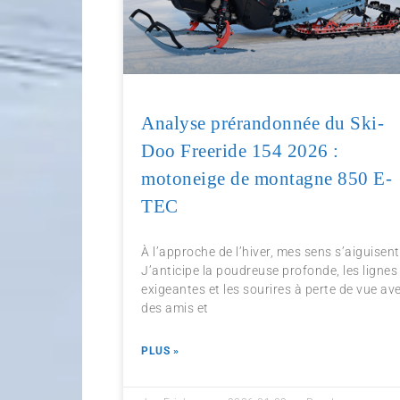
Analyse prérandonnée du Ski-
Doo Freeride 154 2026 :
motoneige de montagne 850 E-
TEC
À l’approche de l’hiver, mes sens s’aiguisent
J’anticipe la poudreuse profonde, les lignes
exigeantes et les sourires à perte de vue av
des amis et
PLUS »