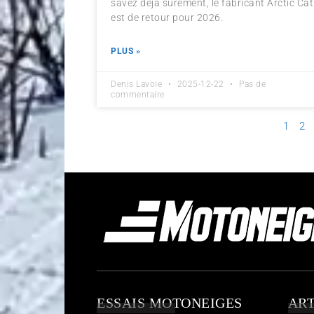
savez déjà sûrement, le fabricant Arctic Cat
est de retour pour 2026.
PLUS »
Denis Lavoie
2025-12-22
Pas de
commentaire
1
2
ESSAIS MOTONEIGES
ART