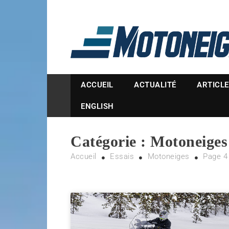
Magazine Motoneige
ACCUEIL
ACTUALITÉ
ARTICL
ENGLISH
Catégorie :
Motoneiges
Accueil
Essais
Motoneiges
Page 4