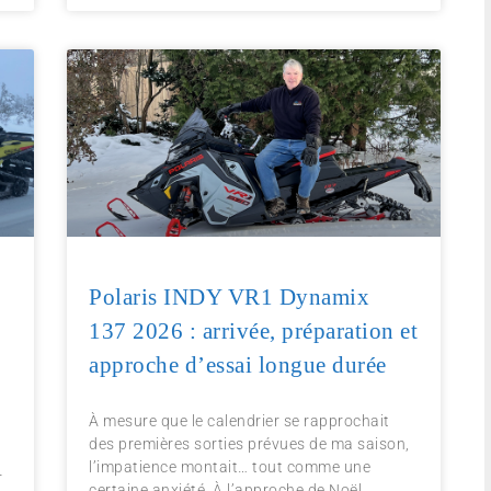
Polaris INDY VR1 Dynamix
137 2026 : arrivée, préparation et
approche d’essai longue durée
À mesure que le calendrier se rapprochait
des premières sorties prévues de ma saison,
l’impatience montait… tout comme une
r
certaine anxiété. À l’approche de Noël,