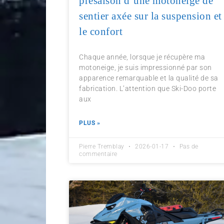
présaison d’une motoneige de
sentier axée sur la suspension et
le confort
Chaque année, lorsque je récupère ma
motoneige, je suis impressionné par son
apparence remarquable et la qualité de sa
fabrication. L’attention que Ski-Doo porte
aux
PLUS »
Pierre Tremblay
2026-01-17
Pas de
commentaire