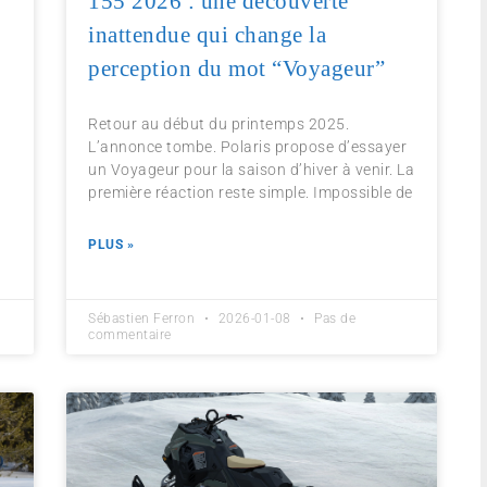
155 2026 : une découverte
inattendue qui change la
perception du mot “Voyageur”
Retour au début du printemps 2025.
L’annonce tombe. Polaris propose d’essayer
un Voyageur pour la saison d’hiver à venir. La
première réaction reste simple. Impossible de
PLUS »
Sébastien Ferron
2026-01-08
Pas de
commentaire