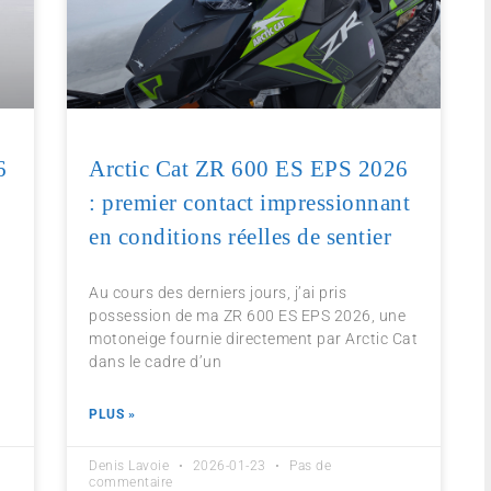
6
Arctic Cat ZR 600 ES EPS 2026
: premier contact impressionnant
en conditions réelles de sentier
Au cours des derniers jours, j’ai pris
e
possession de ma ZR 600 ES EPS 2026, une
motoneige fournie directement par Arctic Cat
dans le cadre d’un
PLUS »
Denis Lavoie
2026-01-23
Pas de
commentaire