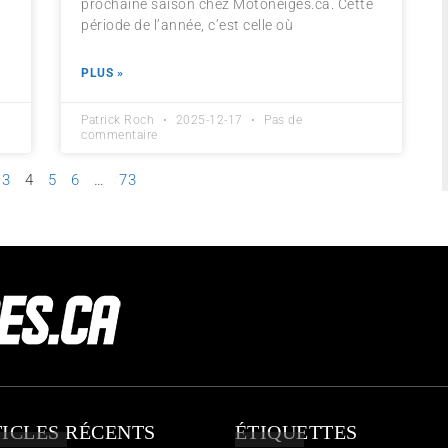
prochaine saison chez Motoneiges.ca. Cette
période de l’année, c’est celle où
PLUS »
Patrick Roch
2025-12-17
Pas de
commentaire
3
4
5
6
…
73
ICLES RÉCENTS
ÉTIQUETTES