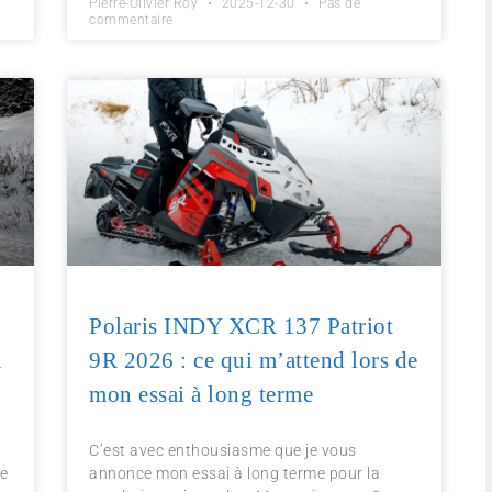
Pierre-Olivier Roy
2025-12-30
Pas de
commentaire
Polaris INDY XCR 137 Patriot
a
9R 2026 : ce qui m’attend lors de
mon essai à long terme
C’est avec enthousiasme que je vous
le
annonce mon essai à long terme pour la