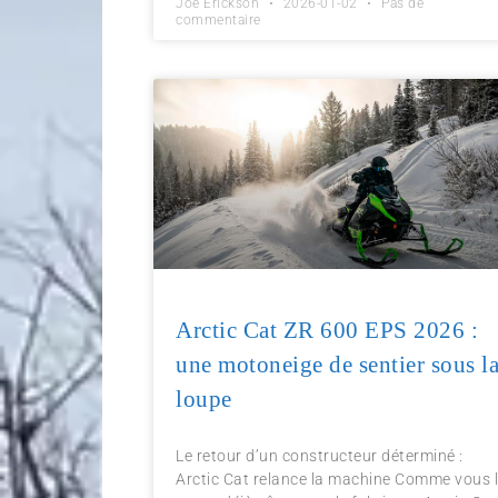
Joe Erickson
2026-01-02
Pas de
commentaire
Arctic Cat ZR 600 EPS 2026 :
une motoneige de sentier sous l
loupe
Le retour d’un constructeur déterminé :
Arctic Cat relance la machine Comme vous 