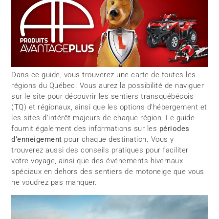
Dans ce guide, vous trouverez une carte de toutes les
régions du Québec. Vous aurez la possibilité de naviguer
sur le site pour découvrir les sentiers transquébécois
(TQ) et régionaux, ainsi que les options d’hébergement et
les sites d’intérêt majeurs de chaque région. Le guide
fournit également des informations sur les
périodes
d’enneigement
pour chaque destination. Vous y
trouverez aussi des conseils pratiques pour faciliter
votre voyage, ainsi que des événements hivernaux
spéciaux en dehors des sentiers de motoneige que vous
ne voudrez pas manquer.