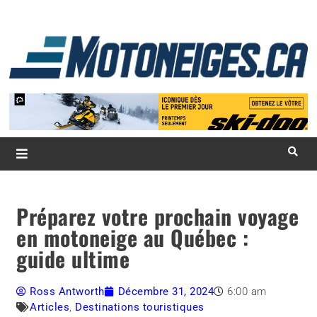
L
d
m
Magazine Motoneiges.ca
Préparez votre prochain voyage
en motoneige au Québec :
guide ultime
Ross Antworth
Décembre 31, 2024
6:00 am
Articles
,
Destinations touristiques